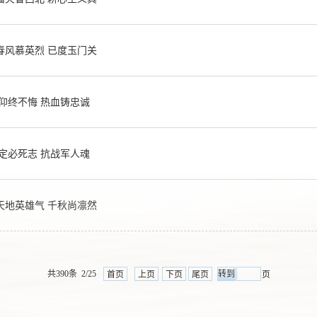
春风慕英烈 已度玉门关
抗战中的山大英烈∣李淑铭:信仰终不悔 热血铸忠诚
抗战中的山大英烈∣张自忠:抱定必死志 抗战军人魂
抗战中的山大英烈∣周浩然：天地英雄气 千秋尚凛然
共390条 2/25
首页
上页
下页
尾页
页