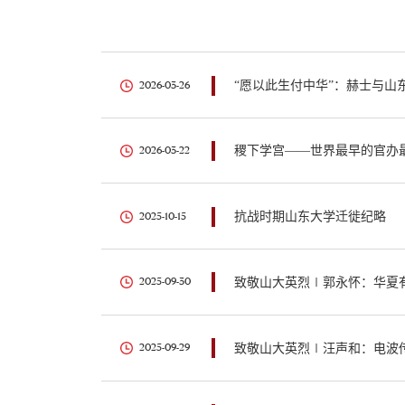
“愿以此生付中华”：赫士与山
2026-03-26
稷下学宫——世界最早的官办
2026-03-22
抗战时期山东大学迁徙纪略
2025-10-15
致敬山大英烈∣郭永怀：华夏
2025-09-30
致敬山大英烈∣汪声和：电波
2025-09-29