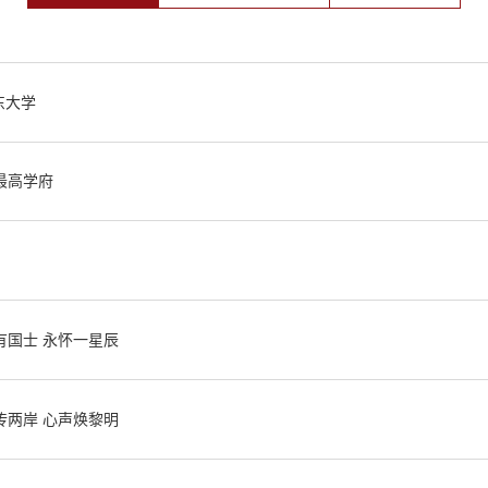
东大学
最高学府
有国士 永怀一星辰
传两岸 心声焕黎明