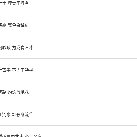
上土 埋骨不埋名
致敬山大英烈∣戚夯：碧血凝朝露 曙色染绛红
致敬山大英烈∣朱达章：忠心何耿耿 为党育人才
千古事 本色中华魂
烟路 灼灼战地花
江河水 颂歌咏流传
播火鲁西北 耕心主义真