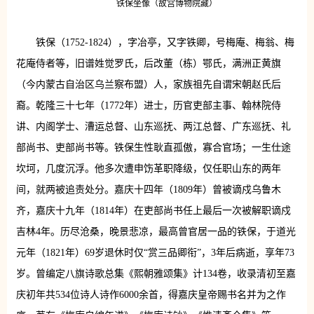
铁保坐像（故宫博物院藏）
铁保（1752-1824），字冶亭，又字铁卿，号梅庵、梅翁、梅
花庵侍者等，旧谱姓觉罗氏，后改董（栋）鄂氏，满洲正黄旗
（今内蒙古自治区乌兰察布盟）人，家族祖先自谓宋朝赵氏后
裔。乾隆三十七年（1772年）进士，历官吏部主事、翰林院侍
讲、内阁学士、漕运总督、山东巡抚、两江总督、广东巡抚、礼
部尚书、吏部尚书等。铁保生性耿直孤傲，寡合官场；一生仕途
坎坷，几度沉浮。他多次遭申饬革职降级，仅任职山东的两年
间，就两被追责处分。嘉庆十四年（1809年）曾被谪戍乌鲁木
齐，嘉庆十九年（1814年）在吏部尚书任上最后一次被解职谪戍
吉林4年。历尽沧桑，晚景悲凉，最高曾官居一品的铁保，于道光
元年（1821年）69岁退休时仅“赏三品卿衔”，3年后病逝，享年73
岁。曾编定八旗诗歌总集《熙朝雅颂集》计134卷，收录清初至嘉
庆初年共534位诗人诗作6000余首，得嘉庆皇帝赐书名并为之作