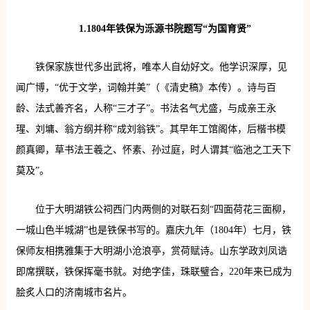
1.1804年铁保为泺源书院题写“为国育贤”
铁保家族世代多出武将，唯本人自幼好文。他学识深厚，见
闻广博，“优于文学，词翰并美”（《清史稿》本传）。诗与百
龄、法式善齐名，人称“三才子”。书法名气尤盛，与成亲王永
瑆、刘墉、翁方纲并称“成刘翁铁”。其早年工馆阁体，后楷书模
颜真卿，草书法王羲之、怀素、孙过庭，时人谓其“临池之工天下
莫及”。
位于大明湖铁公祠西门内两侧的对联石刻“四面荷花三面柳，
一城山色半城湖”也是铁保书写的。嘉庆九年（1804年）七月，铁
保师友相携雅集于大明湖小沧浪亭，赏荷赋诗。山东学政刘凤诰
即席撰联，铁保挥毫书就。对绝字佳，珠联璧合，220年来已成为
脍炙人口的济南城市名片。