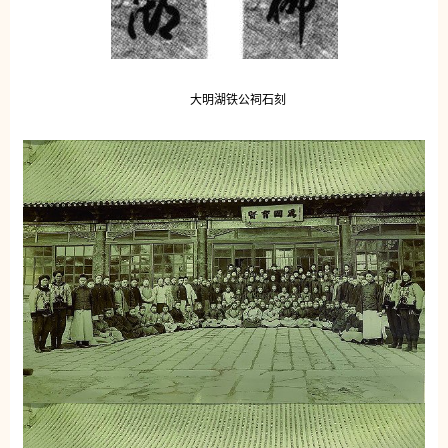
大明湖铁公祠石刻