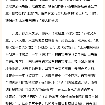
议增建济南书院，以昌文教。铁保创办的济南书院在后来西公界
北寿佛楼街的“江园”内，院内有宋代曾巩所建的“名士轩”。同时，
铁保还对泺源书院进行了较大的修缮。
泺源，即泺水之源。郦道元《水经注·济水》载：“济水又东
北，泺水入焉。水出历城县故城西南，泉源上奋，水涌如轮。”康
熙《邹平县志》载：“《水经》云‘泺源’乃趵突泉。”泺源书院前身
为创建于清顺治十一年（1654年）的白雪书院（更早有历山书院
曾在此办学），院址设在趵突泉东的白雪楼上。楼下泉水淙淙，
环境幽雅，因有名师授业，四方学子慕名前来，书院声名远播。
清雍正十一年（1733年），因院舍狭小，供不应求，白雪书院迁
至城内原明代都指挥使司衙门旧址（今西门内泉城路北侧，原省
统计局院内）并改名为“泺源书院”，表示从泺水之源的趵突泉上
迁来的，“不忘所自徙也”（清·托浑布《重修泺源书院并增诸生课
额记》）。从此名气更盛，后经多次增建共有讲堂8间、宿舍164