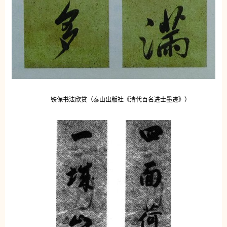
铁保书法欣赏（泰山出版社《清代百名进士墨迹》）