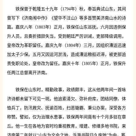
铁保曾于乾隆五十九年（1794年）秋，奉旨典试山东，其间
曾写下《济南闱中作》《望华不注山》等多首赞美济南山水的诗
篇。嘉庆八年（1803年）正月，铁保任山东巡抚。六月因违例保
升人员，且奏折措辞失当，受到朝廷严厉训诫，吏部降级调用，
皇帝改为革职留任。嘉庆九年（1804年）三月，因组织漕运迅速
加太子少保。五月又因运河淤浅，造成漕运粮船迟滞，被吏部追
责免职论处，皇帝改为留任。嘉庆十年（1805年）正月，铁保升
任两江总督离开济南。
铁保在山东时，精勤政事，政绩颇丰，这从他两年间一首咏
济诗都未留下可见一斑。他追索清欠、弥补府库，团结同僚、体
恤兵丁，防汛救灾、抚谕百姓，扫恶锄霸、秉公办案，深受各方
称赞。譬如，仅为治理水患事，铁保两年间竟有十个月多驻在章
丘。他一生在各地为官时均重视教育，增建、修缮多地书院，来
济南第二年就以“山左为文会之地，泺源书院日久废弛”为由，筹