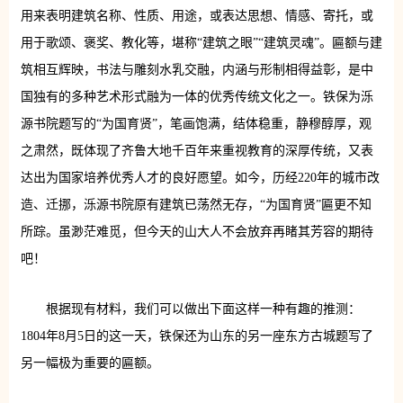
用来表明建筑名称、性质、用途，或表达思想、情感、寄托，或
用于歌颂、褒奖、教化等，堪称“建筑之眼”“建筑灵魂”。匾额与建
筑相互辉映，书法与雕刻水乳交融，内涵与形制相得益彰，是中
国独有的多种艺术形式融为一体的优秀传统文化之一。铁保为泺
源书院题写的“为国育贤”，笔画饱满，结体稳重，静穆醇厚，观
之肃然，既体现了齐鲁大地千百年来重视教育的深厚传统，又表
达出为国家培养优秀人才的良好愿望。如今，历经220年的城市改
造、迁挪，泺源书院原有建筑已荡然无存，“为国育贤”匾更不知
所踪。虽渺茫难觅，但今天的山大人不会放弃再睹其芳容的期待
吧！
根据现有材料，我们可以做出下面这样一种有趣的推测：
1804年8月5日的这一天，铁保还为山东的另一座东方古城题写了
另一幅极为重要的匾额。