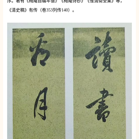
序。著有《梅庵自编年谱》《梅庵诗钞》《惟清斋全集》等，
《清史稿》有传（卷353列传140）。