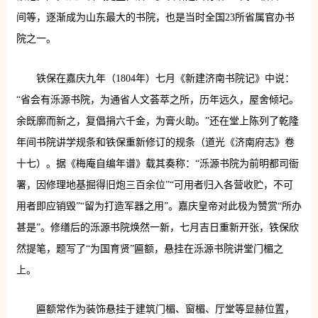
间等，逐渐成为山东最大的书院，也是当时全国23所省属官办书
院之一。
铁保在嘉庆九年（1804年）七月《新建济南书院记》中说：
“省会有泺源书院，为通省人文荟萃之所，历年远久，屋舍倾圮。
余既廓而新之，复倡捐六千金，为膏火助。”还在堂上陈列了乾隆
年间书院讲学规条和铁保重新修订的规条（道光《济南府志》卷
十七）。据《梅庵自编年谱》载其奏称：“泺源书院为前明都司衙
署，因修理地基掘得旧炮三百余位”“可用者归入各营收贮，不可
用者即应销毁”“留为打造军器之用”。嘉庆皇帝对此极为赞赏“所办
甚是”。修缮后的泺源书院焕然一新，七月吉日重新开张，铁保欣
然提笔，题写了“为国育贤”匾额，悬挂在泺源书院讲堂门楣之
上。
匾额常作为装饰悬挂于建筑门楣、窗楣、厅堂等显赫位置，