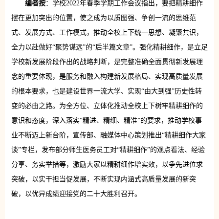
编者按
：学校2022年春季学期工作会议指出，要把精耕细作
摆在更加突出的位置，使之成为以质图强、争创一流的思维范
式、发展方式、工作模式，推动全校上下统一思想、凝聚共识，
全力以赴做好“聚势谋远”的“后半篇文章”。强化精耕细作，是立足
学校新发展阶段作出的战略判断，是完整准确全面贯彻新发展理
念的重要体现，是服务和融入构建新发展格局、实现高质量发展
的根本要求，也是建设世界一流大学、实现“由大到强”历史性转
变的必由之路。为全方位、立体化推动全校上下树牢精耕细作的
意识和态度，深入落实“精进、精细、精准”的要求，推动学校事
业不断迈上新台阶，宣传部、融媒体中心策划推出“精耕细作大家
谈”专栏，发布部分师生医务员工对“精耕细作”的观点看法、经验
分享、务实举措等，激励大家以精耕细作增实效，以争先进位求
突破，以实干担当促发展，不断实现内涵式高质量发展的新突
破，以优异成绩迎接党的二十大胜利召开。