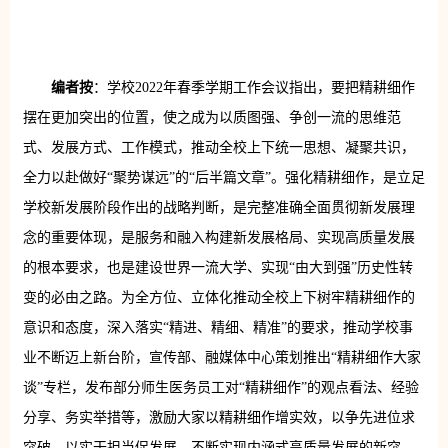
编者按
：学校2022年春季学期工作会议指出，要把精耕细作
摆在更加突出的位置，使之成为以质图强、争创一流的思维范
式、发展方式、工作模式，推动全校上下统一思想、凝聚共识，
全力以赴做好“聚势谋远”的“后半篇文章”。强化精耕细作，是立足
学校新发展阶段作出的战略判断，是完整准确全面贯彻新发展理
念的重要体现，是服务和融入构建新发展格局、实现高质量发展
的根本要求，也是建设世界一流大学、实现“由大到强”历史性转
变的必由之路。为全方位、立体化推动全校上下树牢精耕细作的
意识和态度，深入落实“精进、精细、精准”的要求，推动学校事
业不断迈上新台阶，宣传部、融媒体中心策划推出“精耕细作大家
谈”专栏，发布部分师生医务员工对“精耕细作”的观点看法、经验
分享、务实举措等，激励大家以精耕细作增实效，以争先进位求
突破，以实干担当促发展，不断实现内涵式高质量发展的新突