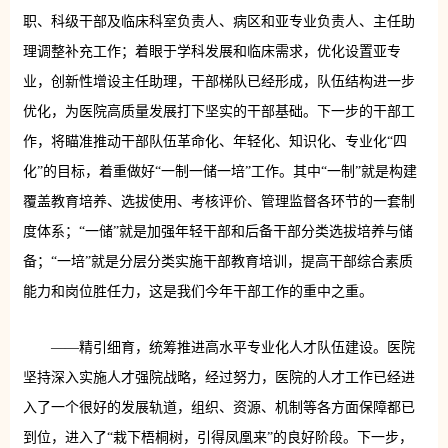
职、科级干部及临床科室负责人、病区和亚专业负责人、主任助
理调整补充工作；着眼于学科发展和临床需求，优化设置亚专
业，创新性增设主任助理，干部梯队已经形成，队伍结构进一步
优化，为医院高质量发展打下坚实的干部基础。下一步的干部工
作，将瞄准推动干部队伍革命化、年轻化、知识化、专业化“四
化”的目标，着重做好“一制一储一培”工作。其中“一制”就是构建
覆盖教育培养、选拔使用、考核评价、管理监督各环节的一套制
度体系；“一储”就是加强年轻干部和后备干部分类选拔培养与储
备；“一培”就是分层分类实施干部教育培训，提高干部综合素质
能力和岗位胜任力，这是我们今年干部工作的重中之重。
——精引细育，统筹推进高水平专业化人才队伍建设。医院
坚持深入实施人才强院战略，经过努力，医院的人才工作已经进
入了一个很好的发展轨道，组织、资源、机制等各方面保障都已
到位，进入了“栽下梧桐树，引得凤凰来”的良好阶段。下一步，