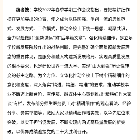
编者按
：学校2022年春季学期工作会议指出，要把精耕细作
摆在更加突出的位置，使之成为以质图强、争创一流的思维范
式、发展方式、工作模式，推动全校上下统一思想、凝聚共识，
全力以赴做好“聚势谋远”的“后半篇文章”。强化精耕细作，是立足
学校新发展阶段作出的战略判断，是完整准确全面贯彻新发展理
念的重要体现，是服务和融入构建新发展格局、实现高质量发展
的根本要求，也是建设世界一流大学、实现“由大到强”历史性转
变的必由之路。为全方位、立体化推动全校上下树牢精耕细作的
意识和态度，深入落实“精进、精细、精准”的要求，推动学校事
业不断迈上新台阶，宣传部、融媒体中心策划推出“精耕细作大家
谈”专栏，发布部分师生医务员工对“精耕细作”的观点看法、经验
分享、务实举措等，激励大家以精耕细作增实效，以争先进位求
突破，以实干担当促发展，不断实现内涵式高质量发展的新突
破，以优异成绩迎接党的二十大胜利召开。