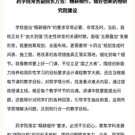
药学院常务副院长方浩：精耕细作，做好创新药物研
究院建设
学校提出“精耕细作”的要求非常必要、非常及时。当前，我
校正处于“由大到强”历史性转变的关键时期，面临“五期叠加”发展
形势，既要统筹规划、全面布局，更需要将“十四五”规划变成时
间表、施工图，将改革的各项措施真正落实落地，细化到每个细
节。就像教师要上好一门课，不仅立足“国之大者”，围绕创新能
力培养和高阶性学习的目标要求设计课程教学大纲，还应当根据
每节课的教学目标，对照学情分析，找准重点难点内容，通过提
炼授课主线，做足每个教学环节的功课。讲课中既要能提出问
题，还能够针对同学们的各种回答，引导学生抽丝剥茧，运用所
学原理解决问题，达到知行合一的教学目标。
药学院落实“精耕细作”要求，必须不忘初心，聚焦学科发展
和“强院兴校”的目标不放松，围绕问题精准发力。今年，药学院