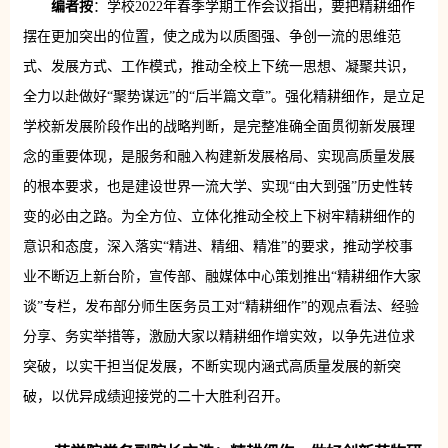
编者按
：学校2022年春季学期工作会议指出，要把精耕细作
摆在更加突出的位置，使之成为以质图强、争创一流的思维范
式、发展方式、工作模式，推动全校上下统一思想、凝聚共识，
全力以赴做好“聚势谋远”的“后半篇文章”。强化精耕细作，是立足
学校新发展阶段作出的战略判断，是完整准确全面贯彻新发展理
念的重要体现，是服务和融入构建新发展格局、实现高质量发展
的根本要求，也是建设世界一流大学、实现“由大到强”历史性转
变的必由之路。为全方位、立体化推动全校上下树牢精耕细作的
意识和态度，深入落实“精进、精细、精准”的要求，推动学校事
业不断迈上新台阶，宣传部、融媒体中心策划推出“精耕细作大家
谈”专栏，发布部分师生医务员工对“精耕细作”的观点看法、经验
分享、务实举措等，激励大家以精耕细作增实效，以争先进位求
突破，以实干担当促发展，不断实现内涵式高质量发展的新突
破，以优异成绩迎接党的二十大胜利召开。