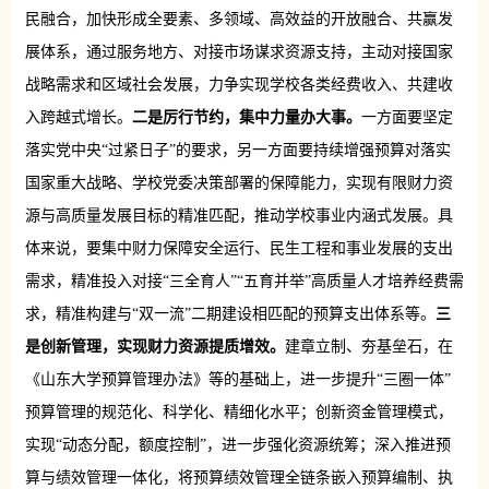
民融合，加快形成全要素、多领域、高效益的开放融合、共赢发
展体系，通过服务地方、对接市场谋求资源支持，主动对接国家
战略需求和区域社会发展，力争实现学校各类经费收入、共建收
入跨越式增长。
二是厉行节约，集中力量办大事。
一方面要坚定
落实党中央“过紧日子”的要求，另一方面要持续增强预算对落实
国家重大战略、学校党委决策部署的保障能力，实现有限财力资
源与高质量发展目标的精准匹配，推动学校事业内涵式发展。具
体来说，要集中财力保障安全运行、民生工程和事业发展的支出
需求，精准投入对接“三全育人”“五育并举”高质量人才培养经费需
求，精准构建与“双一流”二期建设相匹配的预算支出体系等。
三
是创新管理，实现财力资源提质增效。
建章立制、夯基垒石，在
《山东大学预算管理办法》等的基础上，进一步提升“三圈一体”
预算管理的规范化、科学化、精细化水平；创新资金管理模式，
实现“动态分配，额度控制”，进一步强化资源统筹；深入推进预
算与绩效管理一体化，将预算绩效管理全链条嵌入预算编制、执