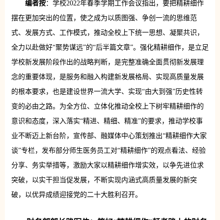
编者按
：学校2022年春季学期工作会议指出，要把精耕细作
摆在更加突出的位置，使之成为以质图强、争创一流的思维范
式、发展方式、工作模式，推动全校上下统一思想、凝聚共识，
全力以赴做好“聚势谋远”的“后半篇文章”。强化精耕细作，是立足
学校新发展阶段作出的战略判断，是完整准确全面贯彻新发展理
念的重要体现，是服务和融入构建新发展格局、实现高质量发展
的根本要求，也是建设世界一流大学、实现“由大到强”历史性转
变的必由之路。为全方位、立体化推动全校上下树牢精耕细作的
意识和态度，深入落实“精进、精细、精准”的要求，推动学校事
业不断迈上新台阶，宣传部、融媒体中心策划推出“精耕细作大家
谈”专栏，发布部分师生医务员工对“精耕细作”的观点看法、经验
分享、务实举措等，激励大家以精耕细作增实效，以争先进位求
突破，以实干担当促发展，不断实现内涵式高质量发展的新突
破，以优异成绩迎接党的二十大胜利召开。