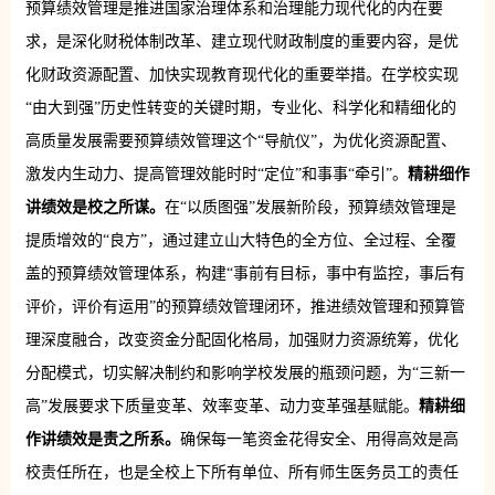
预算绩效管理是推进国家治理体系和治理能力现代化的内在要
求，是深化财税体制改革、建立现代财政制度的重要内容，是优
化财政资源配置、加快实现教育现代化的重要举措。在学校实现
“由大到强”历史性转变的关键时期，专业化、科学化和精细化的
高质量发展需要预算绩效管理这个“导航仪”，为优化资源配置、
激发内生动力、提高管理效能时时“定位”和事事“牵引”。
精耕细作
讲绩效
是校
之所谋。
在“以质图强”发展新阶段，预算绩效管理是
提质增效的“良方”，通过建立山大特色的全方位、全过程、全覆
盖的预算绩效管理体系，构建“事前有目标，事中有监控，事后有
评价，评价有运用”的预算绩效管理闭环，推进绩效管理和预算管
理深度融合，改变资金分配固化格局，加强财力资源统筹，优化
分配模式，切实解决制约和影响学校发展的瓶颈问题，为“三新一
高”发展要求下质量变革、效率变革、动力变革强基赋能。
精耕细
作讲绩效
是责之所系
。
确保每一笔资金花得安全、用得高效是高
校责任所在，也是全校上下所有单位、所有师生医务员工的责任