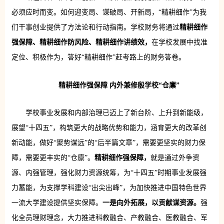
必须应时而变。如何迎变局、谋破局、开新局，“精耕细作”为我
们干事创业提供了方法论和行动指南。学校财务将通过
精耕细作
强保障、精耕细作防风险、精耕细作讲绩效，
在学校发展中找准
定位、积极作为，答好“精耕细作”赶考路上的财务答卷。
精耕细作强保障 内外兼修殷学校“仓廪”
学校事业发展和内部治理已迈上了新台阶、上升到新能级，
展望“十四五”，构筑更大的战略优势和能力，涵育更大的改革创
新动能，做好“聚势谋远”的“后半篇文章”，需要更坚实的财力保
障，需要更丰实的“仓廪”。
精耕细作强保障，
就是通过外争资
源、内强管理，强化财力资源统筹，为“十四五”时期事业发展强
力蓄能，为支撑学科建设“出尖出峰”，为加快推进中国特色世界
一流大学建设提供坚实保障。
一是向外拓展，以贡献谋资源。
强
化全员理财理念，大力推进科教融合、产教融合、医教融合、军