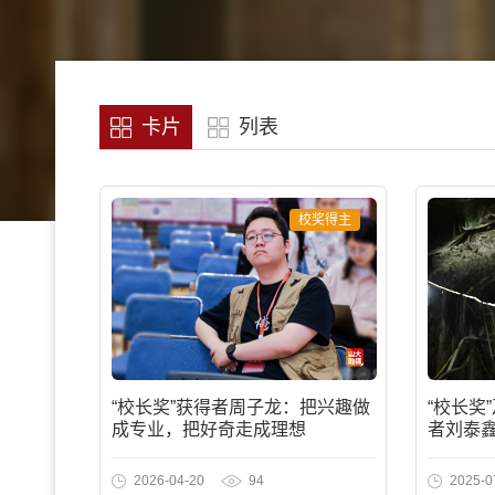
卡片
列表
校奖得主
“校长奖”获得者周子龙：把兴趣做
“校长奖
成专业，把好奇走成理想
者刘泰鑫
2026-04-20
94
2025-0