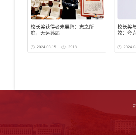
校长奖获得者朱展鹏：志之所
校长奖
趋，无远弗届
姣：夸
2024-03-15
2918
2024-0
新