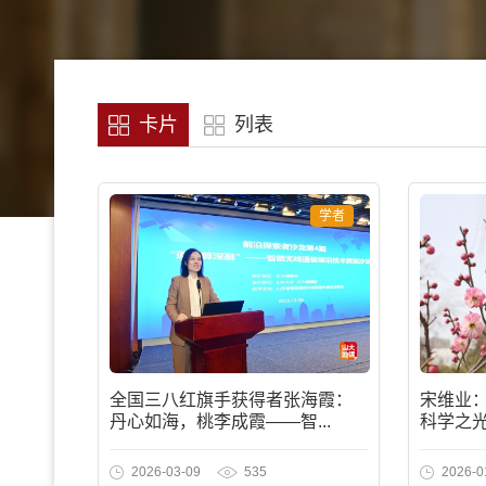
卡片
列表
学者
全国三八红旗手获得者张海霞：
宋维业
丹心如海，桃李成霞——智...
科学之光
2026-03-09
535
2026-0