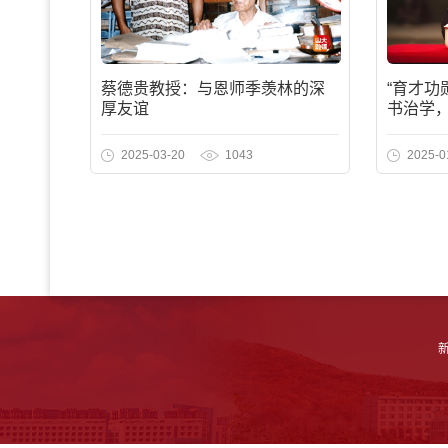
蔡德贵教授：与恩师季羡林的深
“育才功
厚友谊
书治学
2025-03-20
1043
2025-0
新