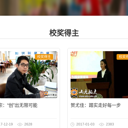
校奖得主
校奖得主
校奖
宗：“创”出无限可能
贺尤佳：踏实走好每一步
17-12-19
2628
2017-01-03
2383