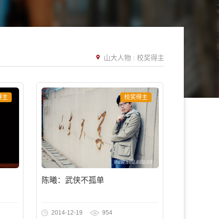
山大人物
:
校奖得主
得主
校奖得主
陈曦：武侠不孤单
2014-12-19
954