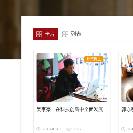
卡片
列表
校奖得主
吴家豪：在科技创新中全面发展
郭亦
2018-01-03
2392
20