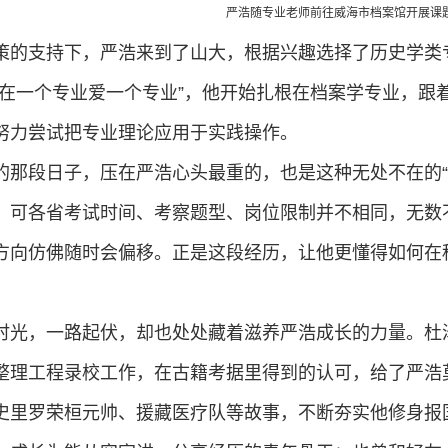
严浩随专业老师前往威海市档案馆开展课
策的支持下，严浩来到了山大，根据兴趣选择了历史学类
“在一个专业爱一个专业”，他开始扎根在档案学专业，跟
努力尝试把专业理论应用于实践操作。
的那段日子，压在严浩心头最重的，也是这种无处不在的“
，可各省考试时间、考察题型、岗位限制并不相同，无数
方向仿佛随时会偏移。正是这段经历，让他更懂得如何在
时光，一路起伏，却也处处藏着滋养严浩成长的力量。杜
整理工程录校工作，在古籍考据里得到的认可，给了严浩莫
史里罗荣桓元帅、援藏医疗队等故事，不断夯实他修身报