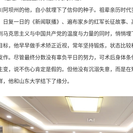
川阿坝州的他，自小就埋下了信仰的种子。祖辈亲历时代
，日复一日的《新闻联播》、遍布家乡的红军长征故事、
到马克思主义与中国共产党的温度与力量的同时，悄悄埋
目标，他早早做手术矫正近视，常年坚持锻炼，状态比较
发作。尽管最终分数没有辜负平日的努力，可术后身体条
生变，说不伤心肯定是假的。但他没有沉溺失意，而是在
样，他和山东大学结下了缘分。