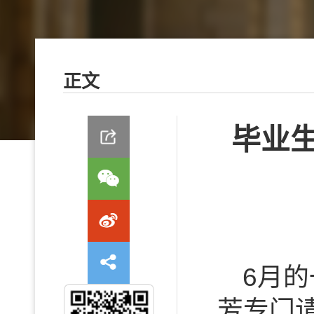
正文
毕业
6月
芳专门