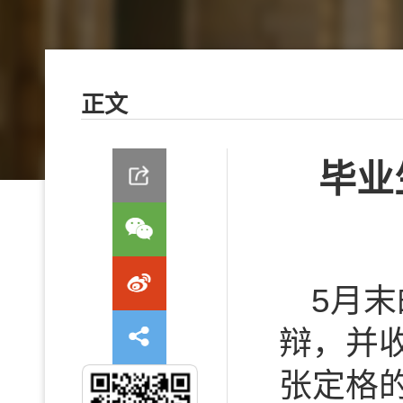
正文
毕业
5月
辩，并
张定格