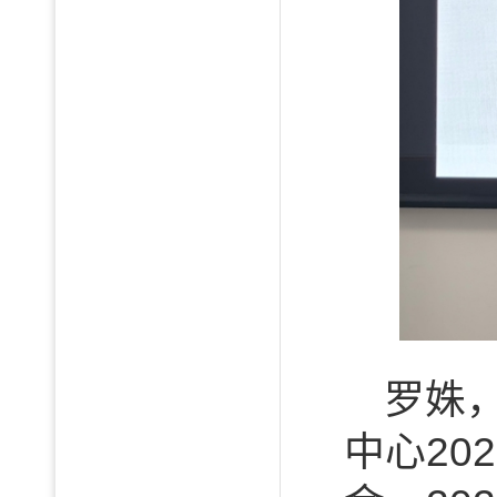
罗姝
中心2