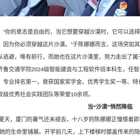
：“你的意志是自由的，当它想要穿越沙漠时，它可以选
，因为你必须穿越这片沙漠。”于陈娜娜而言，这场突如其
从逃避，唯有前行，而她也在这片沙漠里，努力走出了属
齐鲁交通学院2024级智能建造与工程软件班本科生，任
。专业排名第一，曾获国家奖学金、优秀学生奖一等、特
校级优秀社会实践团队等荣誉10余项。
当“沙漠”悄然降临
年的夏天，厦门的暑气还未褪去，十八岁的陈娜娜正憧憬着
在她的生命里铺展。开学前几天，上下楼梯时膝盖传来的