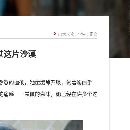
山大人物
:
学生
: 正文
过这片沙漠
熟悉的僵硬。她缓缓睁开眼，试着蜷曲手
的痛感——晨僵的滋味，她已经在许多个这