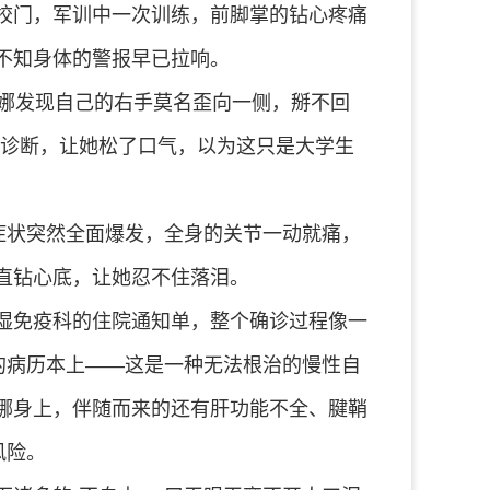
校门，军训中一次训练，前脚掌的钻心疼痛
不知身体的警报早已拉响。
娜娜发现自己的右手莫名歪向一侧，掰不回
的诊断，让她松了口气，以为这只是大学生
症状突然全面爆发，全身的关节一动就痛，
直钻心底，让她忍不住落泪。
湿免疫科的住院通知单，整个确诊过程像一
的病历本上——这是一种无法根治的慢性自
娜身上，伴随而来的还有肝功能不全、腱鞘
风险。