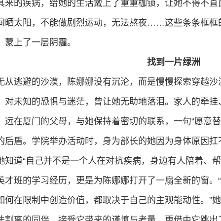
其来的疾病，给她的生活戴上了重重枷锁，让她不得不直面
间晒太阳，不能做剧烈运动，无法熬夜……这些条条框框
，蒙上了一层阴霾。
找到一片绿洲
无从逃避的沙漠，陈娜娜没有沉沦，而是慢慢探索穿越沙
，对未知的恐惧与迷茫，曾让她无助地落泪。家人的牵挂
。远在厦门的父母，与她保持着密切的联系，一句“愿意替
的后盾。学院举办活动时，身为部长的她因为身体原因扛
她知道“自己并不是一个人在对抗疾病，身边有人陪着、帮
英才班的学习经历，更是为陈娜娜打开了一扇全新的窗。
如何在限制中创造价值，都取决于自己的主观能动性。”
法割离的同伴，接受它带来的谨慎与考量，更借由它跳出