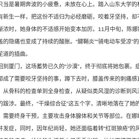
只当是暑期奔波的小疲惫，未放在心上。踏入山东大学的
有新生一样，把这份不适归为必经磨砺，咬着牙坚持，却
渐浓时，她身体的不适感开始变本加厉。11月中旬，陈
盖的隐痛也变成了持续的酸胀。“腱鞘炎”“骑电动车受凉”
足道的插曲。
回到厦门，这场蓄势已久的“沙漠”，终于彻底将她包裹。
都成了需要咬牙坚持的事，蹲下去时，膝盖传来的刺痛感
，从骨科的检查单到全身检查，从疑似类风湿的诊断到风
的跋涉。最终，“干燥综合征”这五个字，清晰地落在了她
，需要终身干预，主要攻击身体腺体和关节等部位。在娜
并发症，同时，因年纪尚轻，她还面临着转“红斑狼疮”的