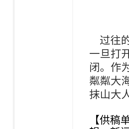
过往
一旦打
闭。作
粼粼大
抹山大
【供稿