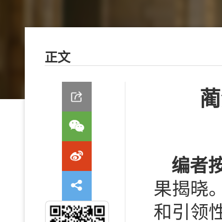
正文
蔺
编者
果揭晓
和引领