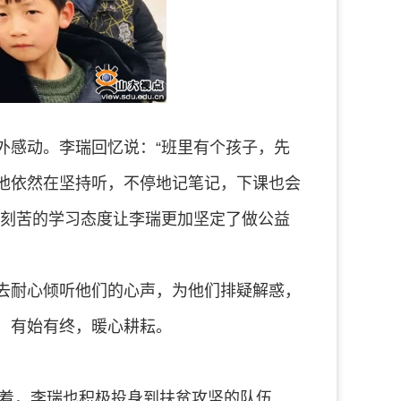
外感动。李瑞回忆说：“班里有个孩子，先
他依然在坚持听，不停地记笔记，下课也会
们刻苦的学习态度让李瑞更加坚定了做公益
去耐心倾听他们的心声，为他们排疑解惑，
：有始有终，暖心耕耘。
展着，李瑞也积极投身到扶贫攻坚的队伍