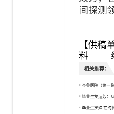
间探测
【供稿
料 编
相关推荐：
齐鲁医院（第一临
毕业生龙运芳：从真
毕业生罗姝:在纯