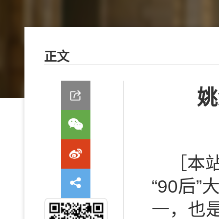
正文
姚
［本
“90后
一，也