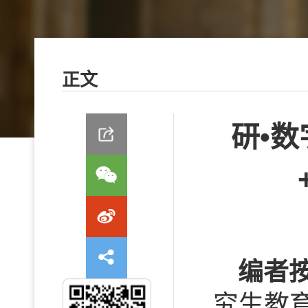
正文
研•数
编者
究生教