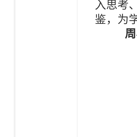
入思考
鉴，为
周