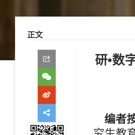
正文
研•数
编者
究生教