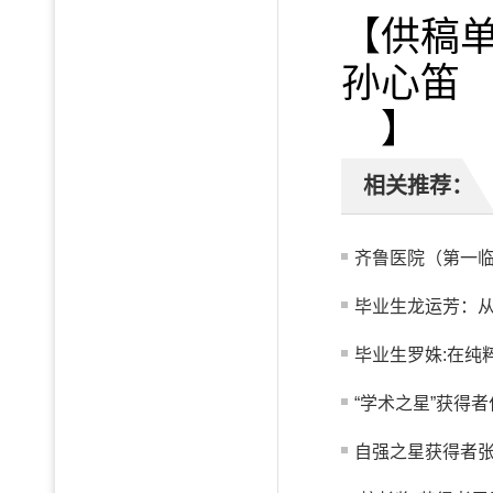
【供稿
孙心笛
】
相关推荐：
齐鲁医院（第一临
毕业生龙运芳：从真
毕业生罗姝:在纯
“学术之星”获得者
自强之星获得者