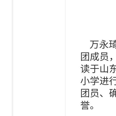
万永
团成员
读于山
小学进
团员、
誉。