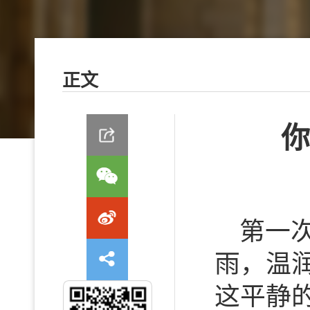
正文
你
第一
雨，温
这平静