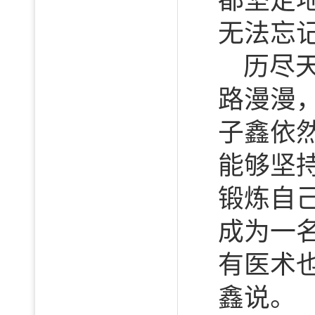
都坚定
无法忘
历尽
路漫漫
子鑫依
能够坚
锻炼自
成为一
有医术
鑫说。