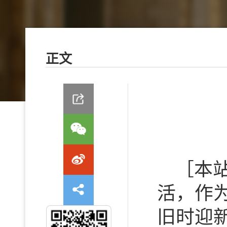
正文
［本
活，作
旧时迎