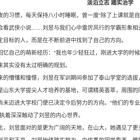
淡泊立志 踏实治学
夜的习惯，每天保持八小时睡眠，曾一度“除了上课就是自
会看武侠小说……刘昱与我们心中雷厉风行的学霸形象相
定目标的人，而是在不断前进中找到了自己的方向。
回忆自己的萌新经历：“我也年少轻狂过，刚进大学的时候甚
来其实没有太过明确的规划。
来的懵懂和憧憬，刘昱在军训期间参加了泰山学堂的选拔
是山东大学拔尖人才培养的基地，可谓精英荟萃，周围的
尚未迈进大学校门便已决定今后努力的方向。“他们的专
种执着深深触动了刘昱的内心世界。
比，刘昱面对的是更为广阔的天地，在山大，她遇见了更