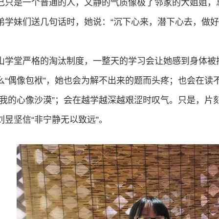
己只是一个普通的人，文静的气质像极了邻家的大姐姐，
弟学妹们送几句话时，她说：“沉下心来，潜下心去，做好自
山学堂严格的淘汰制度，一整天的学习会让她感到身体被
么“偶像包袱”，她也会为解不出来的题而头疼；也会在读
“我的心像沙漠”；会在越学越深越艰涩时叹气。只是，片
刘昱坚信“非宁静无以致远”。