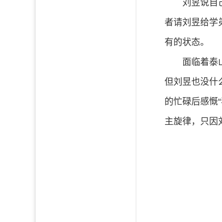
刘昱说自
者请刘昱给学
有的状态。
面临着泰
但刘昱也没什
的忙碌后感慨
主旋律，只因