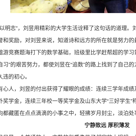
无以明志”，刘昱用精彩的大学生活诠释了这句话的道理。
誉和奖励，对刘昱来说，知道诗和远方的所在就是努力的
遨游竞赛题海打下的数学基础，班级里比学赶帮超的学习氛
自习”的艰苦努力，都使刘昱在“追数”的路上找到了自己
久违的初心。
有心人，刘昱的付出获得了耀眼的成绩：连续三学年成绩
外奖学金，连续三年校一等奖学金及山东大学“三好学生”
向都藏匿在点点滴滴的小事之中，轻拂岁月封尘，淡泊处
宁静致远 厚积薄发