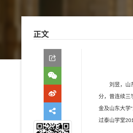
正文
刘昱，山
分，曾连续三
金及山东大学“
过泰山学堂2