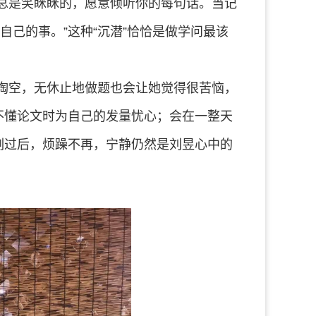
总是笑眯眯的，愿意倾听你的每句话。当记
己的事。”这种“沉潜”恰恰是做学问最该
掏空，无休止地做题也会让她觉得很苦恼，
不懂论文时为自己的发量忧心；会在一整天
刻过后，烦躁不再，宁静仍然是刘昱心中的