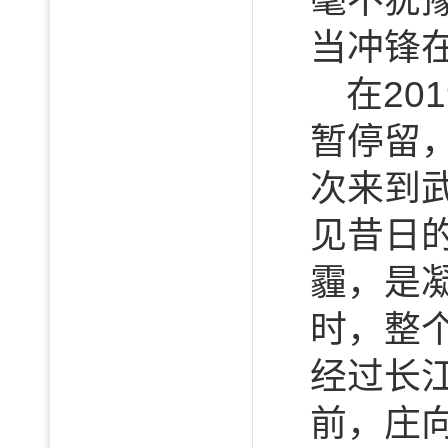
毫不犹
当冲锋
在20
暂停留
次来到
见昔日
霾，是
时，整
经过长
前，庄