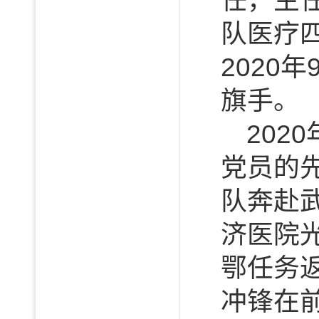
任，主
队医疗
2020
旗手。
20
党员的
队奔赴
济医院
鄂任务
冲锋在