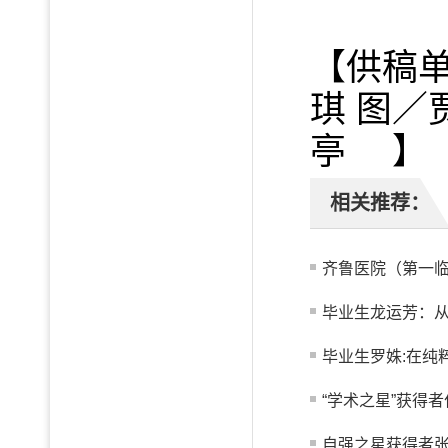
【供稿单
琪 图
亭 】
相关推荐：
齐鲁医院（第一临
毕业生龙运芳：从真
毕业生罗姝:在纯
“学术之星”获得者
自强之星获得者