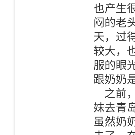
也产生
闷的老
天，过
较大，
服的眼
跟奶奶
之前
妹去青
虽然奶