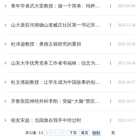
青年学者武大雷教授：做一个简单、纯粹的科学家
2023-03-06
山大派驻河南确山老臧庄社区第一书记宋尧玉：是山大人，也是确山人
2022-11-28
杜泽逊教授：勇挑古籍研究的重担
2022-10-28
山东大学优秀党务工作者韦福林：信念为炬，乾乾笃行
2022-10-24
杜文倩副教授：让学生成为中国故事的创造者、言说者、守护者和传播者
2022-10-17
齐鲁医院神经外科李刚：突破“大脑”禁区 ，不负生命相托
2022-10-17
校友宋超：当国旗在我手中经过时
2022-10-17
共12条 1/2
首页
上页
下页
尾页
页