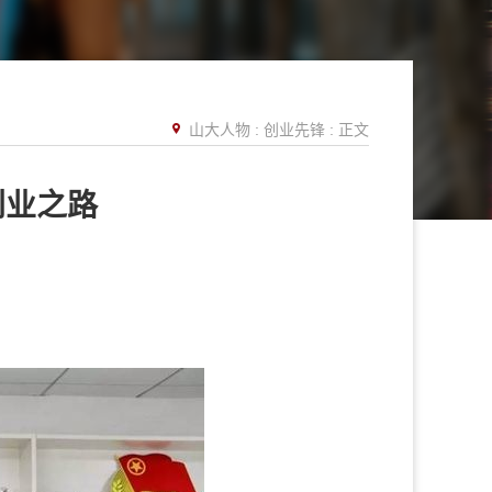
山大人物
:
创业先锋
: 正文
的创业之路