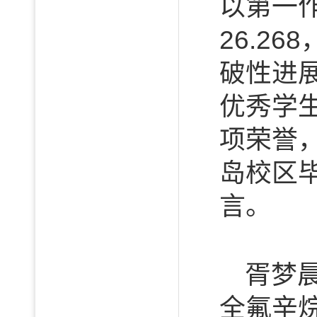
以第一作
26.2
破性进
优秀学
项荣誉，
岛校区毕
言。
胥梦
全氟辛