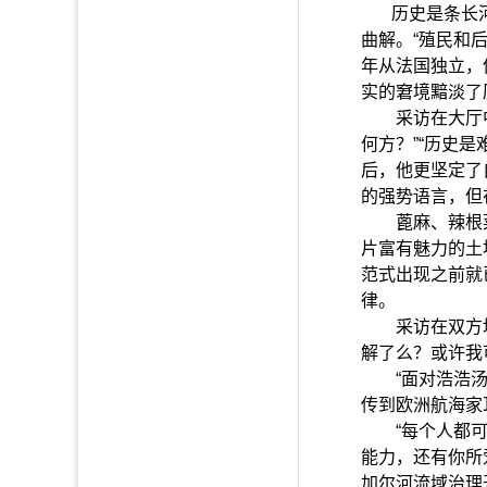
历史是条长
曲解。“殖民和
年从法国独立，
实的窘境黯淡了
采访在大厅中进
何方？”“历史
后，他更坚定了
的强势语言，但
蓖麻、辣根菜
片富有魅力的土
范式出现之前就
律。
采访在双方均非
解了么？或许我
“面对浩浩汤汤
传到欧洲航海家
“每个人都可以
能力，还有你所
加尔河流域治理