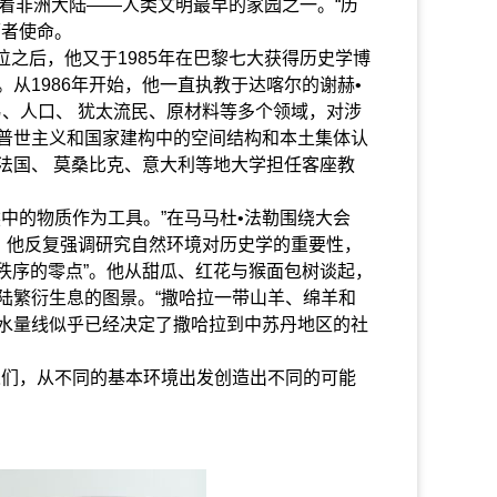
着非洲大陆——人类文明最早的家园之一。“历
师者使命。
之后，他又于1985年在巴黎七大获得历史学博
从1986年开始，他一直执教于达喀尔的谢赫•
、人口、 犹太流民、原材料等多个领域，对涉
普世主义和国家建构中的空间结构和本土集体认
法国、 莫桑比克、意大利等地大学担任客座教
的物质作为工具。”在马马杜•法勒围绕大会
，他反复强调研究自然环境对历史学的重要性，
会秩序的零点”。他从甜瓜、红花与猴面包树谈起，
陆繁衍生息的图景。“撒哈拉一带山羊、绵羊和
水量线似乎已经决定了撒哈拉到中苏丹地区的社
们，从不同的基本环境出发创造出不同的可能