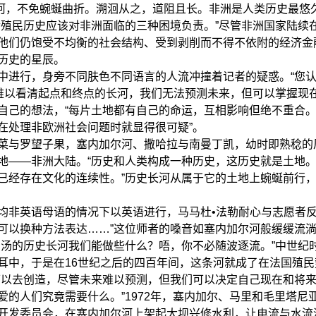
河，不免蜿蜒曲折。溯洄从之，道阻且长。非洲是人类历史最悠
后殖民历史应该对非洲面临的三种困境负责。”尽管非洲国家陆续在
他们仍饱受不均衡的社会结构、受到剥削而不得不依附的经济金
历史的星辰。
行，身旁不同肤色不同语言的人流冲撞着记者的疑惑。“您认
是难以看清起点和终点的长河，我们无法预测未来，但可以掌握现
自己的想法，“每片土地都有自己的命运，互相影响但绝不重合
在处理非欧洲社会问题时就显得很可疑”。
与罗望子果，塞内加尔河、撒哈拉与南曼丁凯，幼时即熟稔的
地——非洲大陆。“历史和人类构成一种历史，这历史就是土地。
已经存在文化的连续性。”历史长河从属于它的土地上蜿蜒前行
英语母语的情况下以英语进行，马马杜•法勒耐心与志愿者反
可以换种方法表达……”这位师者的嗓音如塞内加尔河般缓缓流
的历史长河我们能做些什么？唔，你不必随波逐流。”中世纪
耳中，于是在16世纪之后的四百年间，这条河就成了在法国殖
去创造，尽管未来难以预测，但我们可以决定自己现在和将来
爱的人们究竟需要什么。”1972年，塞内加尔、马里和毛里塔
开发委员会，在塞内加尔河上架起大坝兴修水利，让电流与水流