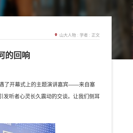
山大人物
:
学者
: 正文
河的回响
偶遇了开幕式上的主题演讲嘉宾——来自塞
却引发听者心灵长久震动的交谈。让我们侧耳