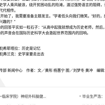
史学人乘风破浪，绕开贫困动乱的险滩，渡过强势语言的阻碍，
代代相传。
始了，我需要准备主题发言。”学者低头向我们微笑。“好的，
兴趣的？”
回答平实如一粒石子：“从高中起我就想成为历史老师，然后，
勒的声音会在国际历史科学大会激起世界范围内的回响。
学者]希耶塔拉：历史是记忆
学者]弗兰克：史学家要走出去
传部 新闻中心 作者：文／黄彤 杨蕙宁 图／刘梦冬 黄冲 编
：
临床学院）神经外科脑健...
毕业生严浩：