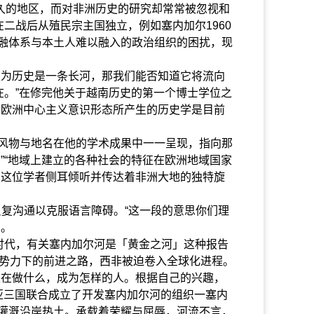
久的地区，而对非洲历史的研究却常常被忽视和
二战后从殖民宗主国独立，例如塞内加尔1960
融体系与本土人难以融入的政治组织的困扰，现
为历史是一条长河，那我们能否知道它将流向
在。”在修完他关于越南历史的第一个博士学位之
。欧洲中心主义意识形态所产生的历史学是目前
风物与地名在他的学术成果中一一呈现，指向那
”“地域上建立的各种社会的特征在欧洲地域国家
，这位学者侧耳倾听并传达着非洲大地的独特旋
复沟通以克服语言障碍。“这一段的意思你们理
淌。
时代，有关塞内加尔河是「黄金之河」这种报告
民势力下的前进之路，西非被迫卷入全球化进程。
在做什么，成为怎样的人。根据自己的兴趣，
尼亚三国联合成立了开发塞内加尔河的组织一塞内
灌溉沿岸热土。承载着荣耀与屈辱，河流不言，