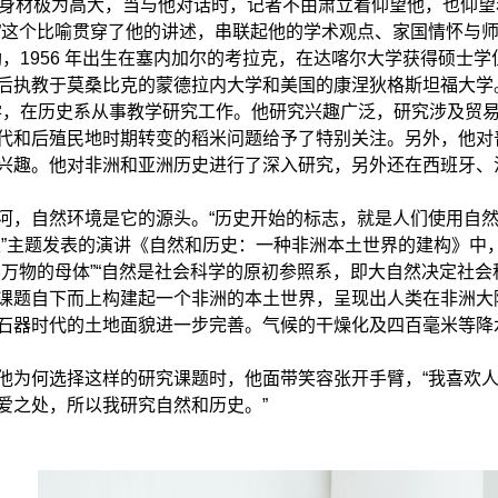
勒身材极为高大，当与他对话时，记者不由肃立着仰望他，也仰望
”这个比喻贯穿了他的讲述，串联起他的学术观点、家国情怀与
1956 年出生在塞内加尔的考拉克，在达喀尔大学获得硕士学位
后执教于莫桑比克的蒙德拉内大学和美国的康涅狄格斯坦福大学。
学，在历史系从事教学研究工作。他研究兴趣广泛，研究涉及贸易
代和后殖民地时期转变的稻米问题给予了特别关注。另外，他对
兴趣。他对非洲和亚洲历史进行了深入研究，另外还在西班牙、
自然环境是它的源头。“历史开始的标志，就是人们使用自然中
史”主题发表的演讲《自然和历史：一种非洲本土世界的建构》中
界万物的母体”“自然是社会科学的原初参照系，即大自然决定社
课题自下而上构建起一个非洲的本土世界，呈现出人类在非洲大
石器时代的土地面貌进一步完善。气候的干燥化及四百毫米等降
何选择这样的研究课题时，他面带笑容张开手臂，“我喜欢人
爱之处，所以我研究自然和历史。”