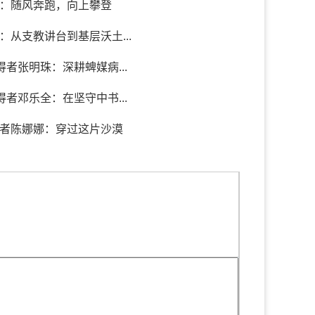
：随风奔跑，向上攀登
：从支教讲台到基层沃土...
得者张明珠：深耕蜱媒病...
得者邓乐全：在坚守中书...
者陈娜娜：穿过这片沙漠
。