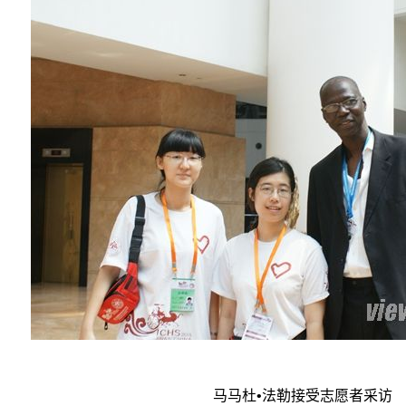
马马杜•法勒接受志愿者采访