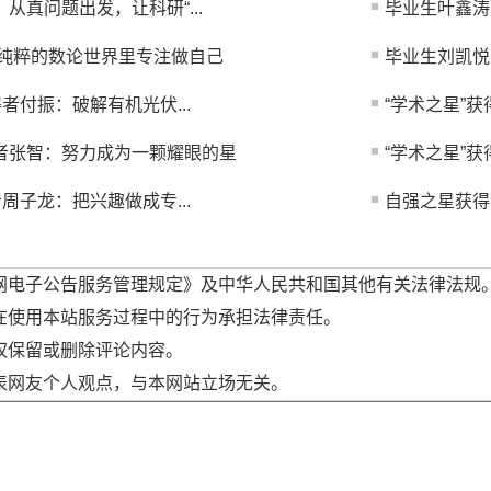
从真问题出发，让科研“...
毕业生叶鑫涛
在纯粹的数论世界里专注做自己
毕业生​刘凯悦
得者付振：破解有机光伏...
“学术之星”获
者张智：努力成为一颗耀眼的星
“学术之星”获
者周子龙：把兴趣做成专...
自强之星获得
网电子公告服务管理规定》及中华人民共和国其他有关法律法规
在使用本站服务过程中的行为承担法律责任。
权保留或删除评论内容。
表网友个人观点，与本网站立场无关。