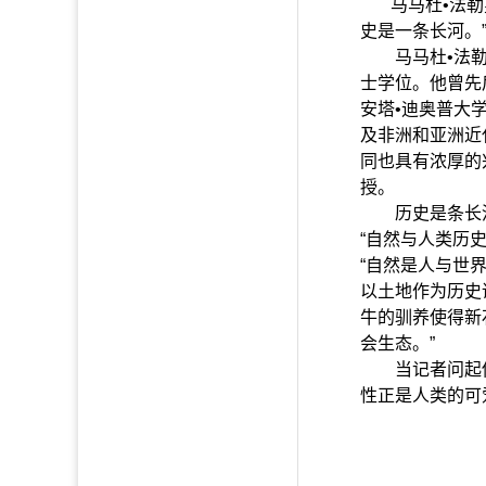
马马杜•法
史是一条长河。
马马杜•法勒，
士学位。他曾先
安塔•迪奥普大
及非洲和亚洲近
同也具有浓厚的
授。
历史是条长河，
“自然与人类历
“自然是人与世
以土地作为历史
牛的驯养使得新
会生态。”
当记者问起他为
性正是人类的可