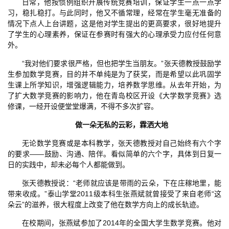
日常，他按惯例组织开展传统竞赛培训，保证学生一点一点学
习，稳扎稳打。与此同时，他又不循常理，经常在学生毫无准备的
情况下点人上台讲题，这是他对学生提出的更高要求，很好地提升
了学生的心理素养，保证在参赛时有强大的心理承受力应付任何意
外。
“我对他们要求很严格，但也把学生当朋友。”张天德教授鼓励学
生参加数学竞赛，目的并不单纯是为了获奖，而是希望以此巩固学
生课上所学知识，增强逻辑能力，培养数学思维。从去年开始，为
了扩大数学竞赛的影响力，他在青岛校区开设《大学数学竞赛》选
修课，一经开设便堂堂爆满，不得不多次扩容。
做一朵无私的云彩，霖洒大地
无论数学竞赛或是本科教学，张天德教授对自己始终有六个字
的要求——鼓励、沟通、陪伴。看似简单的六个字，具体到日复一
日的实践中，却未必每个人都能做到。
张天德教授说：“老师就应该是带雨的云朵，下在庄稼地里，能
带来收成。”泰山学堂2011级本科生张燕斌就曾接受了来自老师“这
朵云”的滋养，很大程度上改变了他在数学方向上的成长轨迹。
在校期间，张燕斌参加了2014年的全国大学生数学竞赛。他对