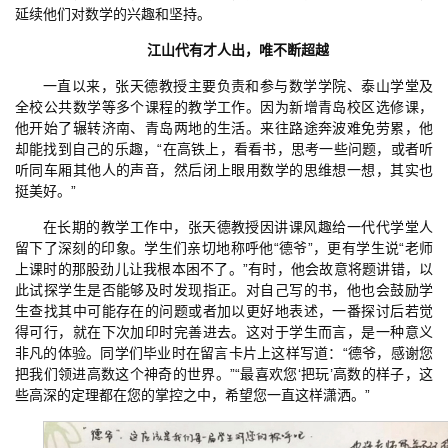
延续他们对数学的兴趣和坚持。
江山代有才人出，唯不断超越
一直以来，张天德教授主要负责和参与数学学院、泰山学堂及
全校公共数学等多个课程的教学工作。因为新增青岛校区选修课，
他开始了辗转济南、青岛两地的生活。来往路途奔波难免劳累，他
却能找到自己的乐趣，“在高铁上，看看书，思考一些问题，或者听
听同车厢其他人的声音，然后闭上眼用数学的思维想一想，其实也
挺美好。”
在长期的教学工作中，张天德教授因讲课风趣给一代代学堂人
留下了深刻的印象。学生们亲切地称呼他“德爷”，更有学生说“老师
上课时的那股劲儿让我根本困不了。”有时，他会故意将题讲错，以
此试探学生是否能够及时发现指正。对自己写的书，他也会鼓励学
生查找其中可能存在的问题或者加以更好地表述，一番探讨后若觉
得可行，就在下次加印时完善进去。这对于学生而言，是一种意义
非凡的体验。同学们毕业时在留言卡片上这样写道：“德爷，感谢您
把我们领进高数这个神奇的世界。”“最喜欢您‘把玩’高数的样子，这
些高深的定理都在您的掌控之中，希望您一直这样潇洒。”