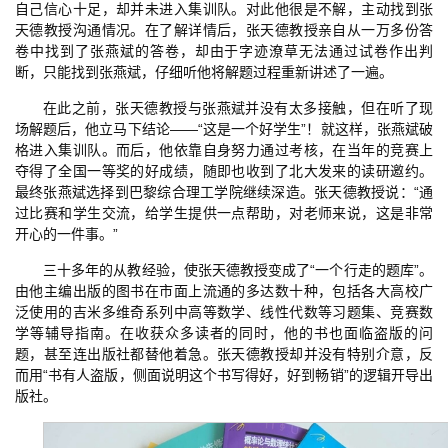
自己信心十足，却并未进入集训队。对此他很是不解，主动找到张
天德教授沟通情况。在了解详情后，张天德教授亲自从一万多份答
卷中找到了张燕斌的答卷，却由于字迹潦草无法通过试卷作出判
断，只能找到张燕斌，仔细听他将解题过程重新讲述了一遍。
在此之前，张天德教授与张燕斌并没有太多接触，但在听了现
场解题后，他立马下结论——“这是一个好学生”！就这样，张燕斌破
格进入集训队。而后，他依靠自身努力通过考核，在当年的竞赛上
夺得了全国一等奖的好成绩，随即也收到了北大发来的读研邀约。
最终张燕斌选择到巴黎综合理工学院继续深造。张天德教授说：“通
过比赛和学生交流，给学生提供一点帮助，对老师来说，这是非常
开心的一件事。”
三十多年的从教经验，使张天德教授变成了“一个行走的题库”。
由他主编出版的图书在市面上流通的多达数十种，包括各大高校广
泛使用的吉米多维奇系列中高等数学、线性代数等习题集、竞赛数
学等辅导指南。在收获众多读者的同时，他的书也面临盗版的问
题，甚至连出版社都替他着急。张天德教授却并没有特别介意，反
而用“书有人盗版，侧面说明这个书写得好，好到畅销”的逻辑开导出
版社。