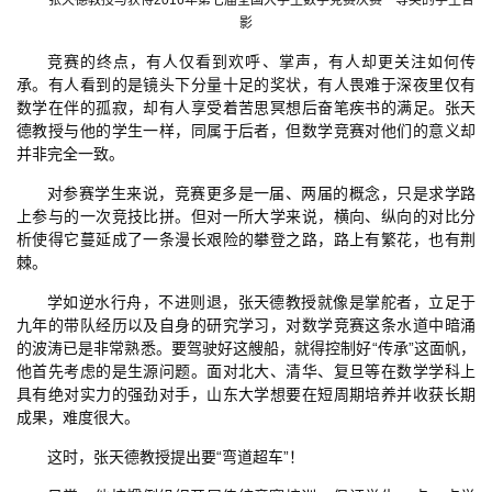
张天德教授与获得2016年第七届全国大学生数学竞赛决赛一等奖的学生合
影
竞赛的终点，有人仅看到欢呼、掌声，有人却更关注如何传
承。有人看到的是镜头下分量十足的奖状，有人畏难于深夜里仅有
数学在伴的孤寂，却有人享受着苦思冥想后奋笔疾书的满足。张天
德教授与他的学生一样，同属于后者，但数学竞赛对他们的意义却
并非完全一致。
对参赛学生来说，竞赛更多是一届、两届的概念，只是求学路
上参与的一次竞技比拼。但对一所大学来说，横向、纵向的对比分
析使得它蔓延成了一条漫长艰险的攀登之路，路上有繁花，也有荆
棘。
学如逆水行舟，不进则退，张天德教授就像是掌舵者，立足于
九年的带队经历以及自身的研究学习，对数学竞赛这条水道中暗涌
的波涛已是非常熟悉。要驾驶好这艘船，就得控制好“传承”这面帆，
他首先考虑的是生源问题。面对北大、清华、复旦等在数学学科上
具有绝对实力的强劲对手，山东大学想要在短周期培养并收获长期
成果，难度很大。
这时，张天德教授提出要“弯道超车”！