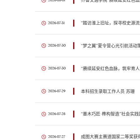
齐鲁交通学院“赓续延安红色血
2026-08-01
“踏访淮上旧址，探寻校史源流
2026-07-31
“梦之翼”夏令营心光引航活动
2026-07-30
“赓续延安红色血脉，筑牢育人
2026-07-30
本科招生录取工作人员 苏珊
2026-07-29
“墨木巧匠·榫构智造”社会实践
2026-07-28
成图大赛主赛道国家二等奖获得
2026-07-27