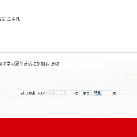
成员 王卓凡
理论学习夏令营活动参加者 张聪
共5338条 1/334
首页
上页
下页
尾页
页