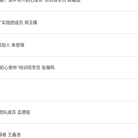
脉，筑牢育人初心使命”培训班学员 赵晟喆
”实践团成员 郑玉蝶
策划人 朱思锦
初心使命”培训班学员 张瀚鸣
团队成员 孟德程
者 王鑫浩