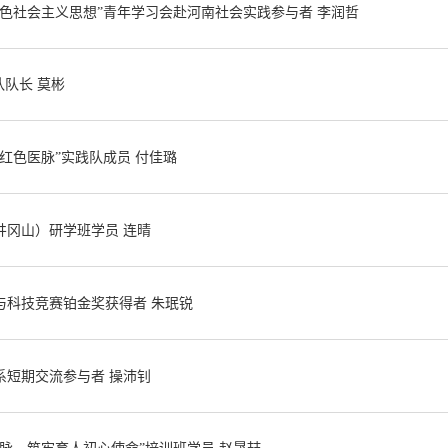
色社会主义思想”青年学习会赴河南社会实践参与者 李润哲
队队长 莫彬
红色医脉”实践队成员 付佳璐
井冈山）研学班学员 连晴
与科技竞赛铂金奖获得者 朱珉锐
系短期交流参与者 操沛钊