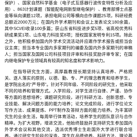
保护）、国家自然科学基金（电子式互感器行波传变特性分析及应
用）、863计划课题（智能配电网新型继电保护）、教育部博士点基
金等纵向课题12项，承担电网公司等横向合作课题25项，科研经费
总额近2000万元；在国内外学术期刊和会议上发表论文180余篇，
其中SCI/EI收录100多篇；获山东省科技进步奖5项、省高校优秀科
研成果奖1项、山东电力科技奖8项；授权国家发明专利15项。除此
之外，他积极参加国内外学术交流活动并应邀作学术报告或担当会
议主席；担当本专业国内多家期刊的编委及国内外多家期刊的审稿
人；担当国家及国网公司科技项目评审和科技奖励评审专家；在国
内继电保护专业领域具有较高的知名度和学术影响力。
在指导研究生方面，高厚磊教授长期坚持认真培养、严格把
关、逐人落实的原则，以德、勤、专、严的理念教育和培养学生，
是学院出名的“严导师”。针对不同年级、不同阶段的研究生，他采取
不同的培养和管理方式。入学阶段，对学生进行自律、严谨、协作
等方面的思想培养；课题研究阶段，进行科研方法、创新思想、专
业技能、解决问题方面的能力培养；论文完成阶段，进行学位论文
写作方法、成果提炼、PPT制作及答辩方面的能力培养。为丰富研
究生的业余生活，每周举行体育活动，培养学生的团队意识与合作
精神。为扩大视野，增进交流，他始终鼓励并支持研究生参加国内
外学术会议和其他交流，选派优秀博士生赴国外大学进行联合培
养。通过研究生阶段的深造，学生在品德修养、科研方法、理论基