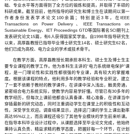
础、专业水平等方面得到了全方位的锻炼和提高，并取得了丰硕的
科研成果。截至目前，他所指导的研究生和博士生在读期间以第一
作者身份发表学术论文100余篇；特别是近3年，在IEEE
Transactions on Power Delivery、IEEE Transactions on
Sustainable Energy、IET Proceedings GTD等国际著名SCI期刊上
发表研究论文15篇，有6人获得国家奖学金。自1998年指导研究生
以来，高厚磊教授已指导毕业博士研究生14名、硕士研究生62名，
他们已成为高校、电力企业的学术或技术骨干。
在教学方面，高厚磊教授长期承担本科生、硕士生及博士生主
要专业课程的教学工作。他为本科生主讲的“电力系统继电保护”课
程，是一门理论性和实践性都很强的专业课，具有较大的掌握难
度。根据该课程的特点，他利用多年的教学经验和专业积淀，建立
了一套不依赖于教材的教学课件，在讲课中深入浅出，触类旁通，
紧密结合电力系统实际，使教学内容易学好懂。尽管已有30多年的
教学经历，但每次上课前他都会认真备课、精心准备，在讲课当中
穿插最新的研究动态，同时注重调动学生在课堂上的积极性和互动
性，深受学生欢迎。调查结果显示，选择这门课的学生上课出勤率
高达95%以上，而且课程还吸引了其他专业模块的学生前来听课。
在指导本科毕业设计过程中，从课题选择至毕业论文完成，他始终
秉持认真负责、精益求精的教学态度，把握好每一个环节，在计划