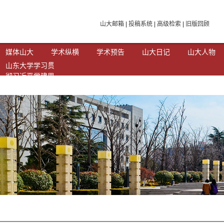
山大邮箱
|
投稿系统
|
高级检索
|
旧版回顾
媒体山大
学术纵横
学术预告
山大日记
山大人物
山东大学学习贯
彻习近平党建思
想专题网站