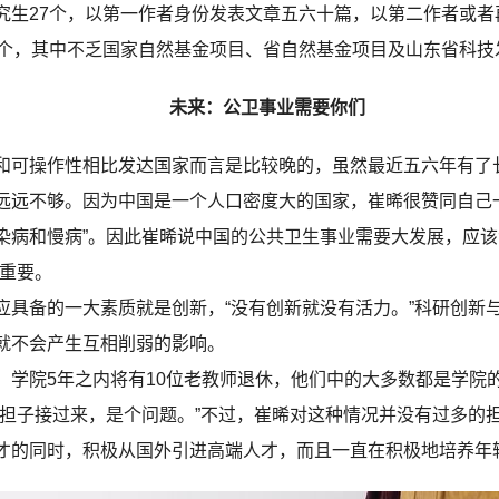
27个，以第一作者身份发表文章五六十篇，以第二作者或者再
5个，其中不乏国家自然基金项目、省自然基金项目及山东省科技
未来：公卫事业需要你们
可操作性相比发达国家而言是比较晚的，虽然最近五六年有了
远远不够。因为中国是一个人口密度大的国家，崔晞很赞同自己
染病和慢病”。因此崔晞说中国的公共卫生事业需要大发展，应该
常重要。
备的一大素质就是创新，“没有创新就没有活力。”科研创新
就不会产生互相削弱的影响。
院5年之内将有10位老教师退休，他们中的大多数都是学院
把担子接过来，是个问题。”不过，崔晞对这种情况并没有过多的
才的同时，积极从国外引进高端人才，而且一直在积极地培养年轻