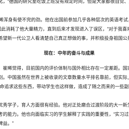
化，“德国的研究室吃饭上班没有规定时间，但是大家都很自觉
浑身有使不完的劲。他在出国前参加几乎各种层次的英语考试
因此消耗了他大量精力，直到后来才发现进入了误区，“对于我喜
希望新一代公卫人看清楚自己真正想做的事，并积极投身祖国公
现在：中年的奋斗与成果
崔晞觉得，目前国内的评价体制与国外相比存在一定差距。国
别。中国虽然在世界上被收录的文章数量水平排名靠前，但实际
拼命追求这些东西，带动学生也这样做，造成了随之而来的一些
秀学子，育人方面很有经验。他对正处磨合过渡阶段的大一新
考的能力。他也向面临实习的学生解释了实践的重要性，“实习
裨益。”