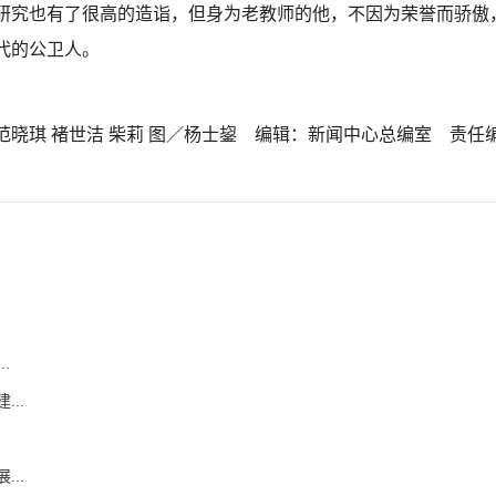
研究也有了很高的造诣，但身为老教师的他，不因为荣誉而骄傲
代的公卫人。
晓琪 褚世洁 柴莉 图／杨士鋆 编辑：新闻中心总编室 责任
.
..
..