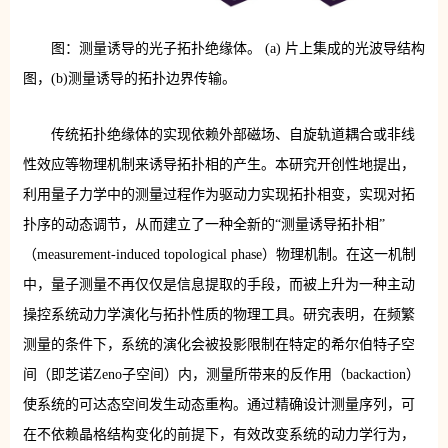
图：测量诱导的光子拓扑绝缘体。 (a) 片上集成的光波导结构
图，(b)测量诱导的拓扑边界传输。
传统拓扑绝缘体的实现依赖外部磁场、自旋轨道耦合或非线
性效应等物理机制来诱导拓扑相的产生。本研究开创性地提出，
利用量子力学中的测量过程作为驱动力实现拓扑相变，实现对拓
扑序的动态调节，从而建立了一种全新的“测量诱导拓扑相”
（measurement-induced topological phase）物理机制。在这一机制
中，量子测量不再仅仅是信息提取的手段，而被上升为一种主动
操控系统动力学演化与拓扑性质的物理工具。研究表明，在频繁
测量的条件下，系统的演化会被投影限制在特定的希尔伯特子空
间（即芝诺Zeno子空间）内，测量所带来的反作用（backaction）
使系统的可达态空间发生动态重构。通过精确设计测量序列，可
在不依赖晶格结构变化的前提下，有效改变系统的动力学行为，