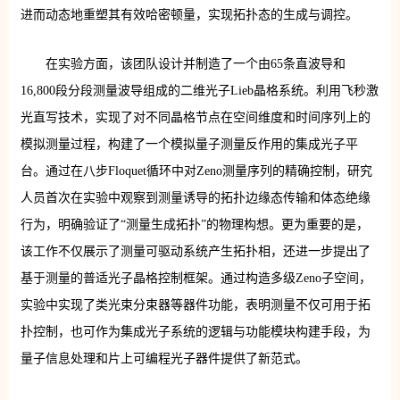
进而动态地重塑其有效哈密顿量，实现拓扑态的生成与调控。
在实验方面，该团队设计并制造了一个由65条直波导和
16,800段分段测量波导组成的二维光子Lieb晶格系统。利用飞秒激
光直写技术，实现了对不同晶格节点在空间维度和时间序列上的
模拟测量过程，构建了一个模拟量子测量反作用的集成光子平
台。通过在八步Floquet循环中对Zeno测量序列的精确控制，研究
人员首次在实验中观察到测量诱导的拓扑边缘态传输和体态绝缘
行为，明确验证了“测量生成拓扑”的物理构想。更为重要的是，
该工作不仅展示了测量可驱动系统产生拓扑相，还进一步提出了
基于测量的普适光子晶格控制框架。通过构造多级Zeno子空间，
实验中实现了类光束分束器等器件功能，表明测量不仅可用于拓
扑控制，也可作为集成光子系统的逻辑与功能模块构建手段，为
量子信息处理和片上可编程光子器件提供了新范式。