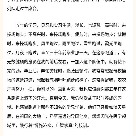
列队走过主席台。
五年的学习、见习和实习生活，漫长，也短暂。高兴时，来
操场跑步；不高兴时，来操场跑步。疲劳时，来操场跑步；慵懒
时，来操场跑步。风里跑过，雨里跑过，雪里跑过，霞光里跑
过，月夜下跑过，直至三十年前毕业那一天。在这条跑道上，有
无数健硕的身影在我的前后左右，一加入这个队伍中，就有使不
完的劲。毕业后，奔忙劳碌时，迷茫困顿时，我常常想起母校操
场的这条跑道，想起我气喘吁吁跑步的样子。这常提醒我，咬咬
牙再努力一把，你可以的。直到今天，我也应该感谢那五年在这
条跑道上洒下的汗水。直到今天，我仍然受益于那时养成的习
惯。也感谢跑道上那些不知名的学兄学弟，他们已经散如漫天星
辰，在祖国的大地上，乃至遥远的异国他乡，熠熠闪光在医学领
域里，践行着“博施济众，广智求真”的校训。