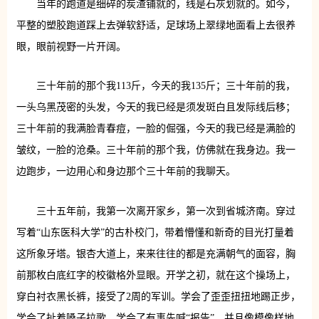
当年的跑道是细碎的炭渣铺就的，线是石灰划就的。如今，
平整的塑胶跑道踩上去弹软舒适，足球场上翠绿地面看上去很养
眼，眼前视野一片开阔。
三十年前的那个我113斤，今天的我135斤；三十年前的我，
一头乌黑茂密的头发，今天的我已经是须发斑白且发际线后移；
三十年前的我满脸青春痘，一脸的倔强，今天的我已经是满脸的
皱纹，一脸的沧桑。三十年前的那个我，仿佛就在我身边。我一
边跑步，一边用心和身边那个三十年前的我聊天。
三十五年前，我第一次离开家乡，第一次到省城济南。穿过
写着“山东医科大学”的古朴校门，带着懵懂和新奇的目光打量着
这所象牙塔。银杏大道上，来来往往的都是充满朝气的面容，胸
前那枚白底红字的校徽格外显眼。开学之初，就在这个操场上，
穿白衬衣黑长裤，接受了2周的军训。学会了歪歪扭扭地踢正步，
学会了扯着嗓子拉歌，学会了有事先喊“报告”，并且像模像样地