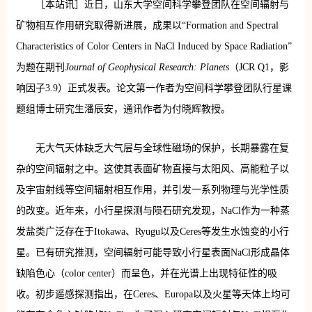
［本站讯］近日，山东大学空间科学攀登团队在空间辐射与
矿物相互作用研究取得新进展，成果以“Formation and Spectral
Characteristics of Color Centers in NaCl Induced by Space Radiation”
为题在期刊
Journal of Geophysical Research: Planets
（JCR Q1，影
响因子3.9）正式发表。论文第一作者为空间科学攀登团队行星课
题组博士研究生潘辰安，通讯作者为付晓辉教授。
无大气天体缺乏大气层与全球性磁场的保护，长期暴露在复
杂的空间辐射之中。这使其表面矿物直接与太阳风、高能粒子以
及宇宙射线等空间辐射相互作用，并引发一系列物理与光学性质
的改变。近年来，小行星探测与陨石研究发现，NaCl作为一种蒸
发盐类广泛存在于Itokawa、Ryugu以及Ceres等发生水蚀变的小行
星。已有研究推测，空间辐射可能导致小行星表面NaCl形成晶体
缺陷色心（color center）而呈色，并在光谱上出现特征性的吸
收。初步遥感探测指出，在Ceres、Europa以及火星等天体上均可