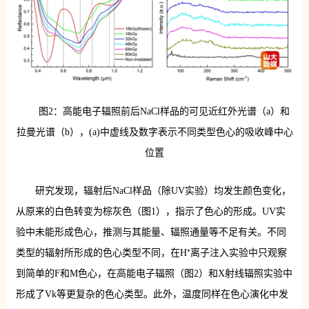
图2：高能电子辐照前后NaCl样品的可见近红外光谱（a）和
拉曼光谱（b），(a)中虚线及数字表示不同类型色心的吸收峰中心
位置
研究发现，辐射后NaCl样品（除UV实验）均发生颜色变化，
从原来的白色转变为棕灰色（图1），指示了色心的形成。UV实
验中未能形成色心，推测与其能量、辐照通量等不足有关。不同
类型的辐射所形成的色心类型不同，在H⁺离子注入实验中只观察
到简单的F和M色心，在高能电子辐照（图2）和X射线辐照实验中
形成了Vk等更复杂的色心类型。此外，温度同样在色心演化中发