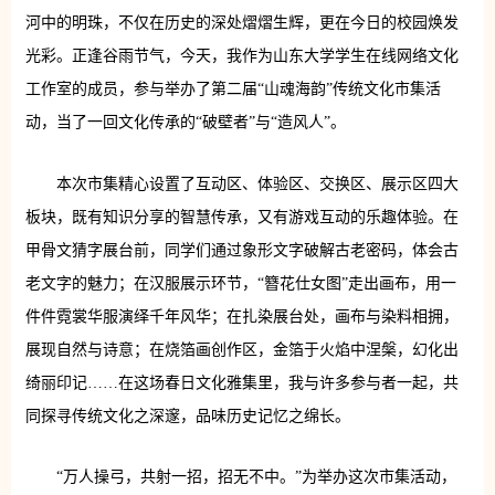
河中的明珠，不仅在历史的深处熠熠生辉，更在今日的校园焕发
光彩。正逢谷雨节气，今天，我作为山东大学学生在线网络文化
工作室的成员，参与举办了第二届“山魂海韵”传统文化市集活
动，当了一回文化传承的“破壁者”与“造风人”。
本次市集精心设置了互动区、体验区、交换区、展示区四大
板块，既有知识分享的智慧传承，又有游戏互动的乐趣体验。在
甲骨文猜字展台前，同学们通过象形文字破解古老密码，体会古
老文字的魅力；在汉服展示环节，“簪花仕女图”走出画布，用一
件件霓裳华服演绎千年风华；在扎染展台处，画布与染料相拥，
展现自然与诗意；在烧箔画创作区，金箔于火焰中涅槃，幻化出
绮丽印记……在这场春日文化雅集里，我与许多参与者一起，共
同探寻传统文化之深邃，品味历史记忆之绵长。
“万人操弓，共射一招，招无不中。”为举办这次市集活动，