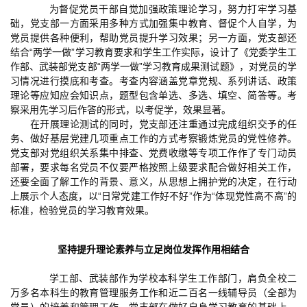
为督促党员干部自觉加强政策理论学习，努力打牢学习基
础，党支部一方面采用多种方式加强集中教育、督促个人自学，为
党员提供各种便利，帮助党员提升学习效果；另一方面，党支部还
结合“两学一做”学习教育要求和学生工作实际，设计了《党委学生工
作部、武装部党支部“两学一做”学习教育成果测试题》，对党员的学
习情况进行摸底和考查。考查内容涵盖党章党规、系列讲话、政策
理论等应知应会知识点，题型包含单选、多选、填空、简答等。考
察采用先学习后作答的形式，以考促学，效果显著。
在开展理论测试的同时，党支部还注重通过完成组织交予的任
务、做好基层党建几项重点工作的方式考察锻炼党员的党性修养。
党支部对党组织关系集中排查、党费收缴等专项工作作了专门动员
部署，要求每名党员不仅要严格按照上级要求配合做好相关工作，
还要全面了解工作的背景、意义，从思想上拥护党的决定，在行动
上展示个人态度，以“日常党建工作好不好”作为“体现党性高不高”的
标准，检验党员的学习教育效果。
坚持提升理论素养与立足岗位发挥作用相结合
学工部、武装部作为学校本科学生工作部门，肩负全校二
万多名本科生的教育管理服务工作和近二百名一线辅导员（全部为