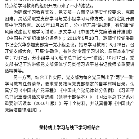
特点给学习教育的组织开展带来了不小的挑战。
为确保学习教育实效，党支部一方面坚决落实学校要求，克服
困难，灵活采取党支部学习与党小组学习两种方式，坚持定期开展
集中学习教育。2015年10月29日，分小组开展“讲规矩，有纪律”党
风廉政建设专题学习讨论，原文学习《中国共产党廉洁自律准则》
《中国共产党纪律处分条例》；2016年5月18日，邀请学校党委副
书记仝兴华参加支部第一党小组会议，指导学习教育；5月26日，召
开党支部大会，开展“讲政治，有信念”专题学习讨论，原原本本学党
章；7月7日，分小组学习习近平总书记“七一”讲话；10月17日，党
支部书记王浩带领党支部集体学习贯彻习近平总书记教师节重要讲
话精神等。
另一方面，结合工作实际，党支部为每名党员列出了“两学一做”
学习教育任务清单，要求党员按照党支部制定的自学材料目录，认
真学习《中国共产党章程》《中国共产党纪律处分条例》《习近平
总书记重要讲话文章选编（领导干部读本）》《习近平总书记系列
重要讲话读本（2016年版）》等十个材料，并认真誊写《中国共产
党廉洁自律准则》。
坚持线上学习与线下学习相结合