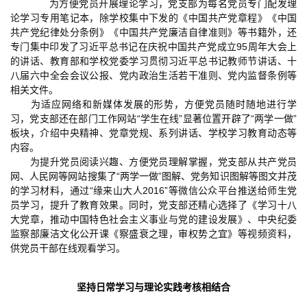
为方便党员开展理论学习，党支部为每名党员专门配发理
论学习专用笔记本，除学校集中下发的《中国共产党章程》《中国
共产党纪律处分条例》《中国共产党廉洁自律准则》等书籍外，还
专门集中印发了习近平总书记在庆祝中国共产党成立95周年大会上
的讲话、教育部和学校党委学习贯彻习近平总书记教师节讲话、十
八届六中全会会议公报、党内政治生活若干准则、党内监督条例等
相关文件。
为适应网络和新媒体发展的形势，方便党员随时随地进行学
习，党支部还在部门工作网站“学生在线”显著位置开辟了“两学一做”
板块，介绍中央精神、党章党规、系列讲话、学校学习教育动态等
内容。
为提升党员阅读兴趣、方便党员理解掌握，党支部从共产党员
网、人民网等网站搜集了“两学一做”图解、党务知识图解等图文并茂
的学习材料，通过“缘来山大人2016”等微信公众平台推送给师生党
员学习，提升了教育效果。同时，党支部还精心选择了《学习十八
大党章，推动中国特色社会主义事业与党的建设发展》、中央纪委
监察部廉洁文化公开课《察盛衰之理，审权势之宜》等视频资料，
供党员干部在线观看学习。
坚持日常学习与理论实践考核相结合