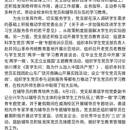
党员）的培养和管理工作。党支部在做好自身学习教育的基础上，
还积极发挥榜样带头作用，通过工作部署、业务指导、主动参与等
多种方式，带动全校本科生党员和辅导员队伍的学习教育。
为充分发挥作用，切实服务学生，党支部在深入调研学生需求
的基础上积极推动学校党委出台了《关于进一步加强和改进学生学
习生活服务条件的若干意见》，从政策制度层面解决学生的实际困
难。另一方面，党支部还积极主动开展学生党员教育活动：组建本
科学生党员“两学一做”专题培训示范班、组织本科学生党支部负责人
赴井冈山革命传统教育基地开展示范培训、组织召开老党员老教授
与学生党员“两学一做”学习教育座谈会、在毕业生党员中开展“深
化‘两学一做’，矢志立业报国”主题教育活动、组织学生党员学习讨论
徐川博文《答学生问：我为什么加入中国共产党？》、组织本科生
党员实践团赴山东广饶河南确山开展实践活动；设立“学生党员先锋
岗”，组织学生党员参与迎新服务等都有力推动了学生党员的学习教
育，在校内外师生群众中取得了较大反响。
在辅导员的教育培养方面，6月2日，党支部邀请学校党委副书
记仝兴华为以辅导员为主体的全体学生工作队伍上“两学一做”学习教
育专题党课，并于暑假期间在威海校区开展辅导员专题培训，邀请
校内外专家学者为辅导员作专题辅导报告。党支部还组织辅导员在
暑期积极开展访学生家庭、访校友企业、访优秀毕业生的“三访”活
动，鼓励辅导员积极发挥党员先锋模范作用，做好学生教育管理服
务工作。