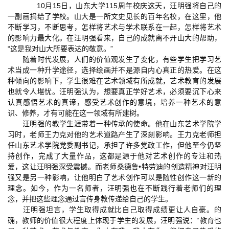
10月15日，山东大学115周年校庆这天，汪明强将自己的
一副画捐给了学校。山大是一所文史见长的百年名校，在这里，他
不断学习，不断思考，怎样将艺术与学术联系在一起，怎样将艺术
的影响力最大化。在汪明强看来，自己的成就离不开山大的帮助，
“这是我对山大所要表达的敬意。”
随着时代发展，人们的价值观发生了变化，有些学生把学习艺
术当成一种升学途径，选择绘画并不是源自内心真正的热爱。在这
种倾向的影响下，学生很难在艺术领域有所成就，艺术教育的发展
也就令人堪忧。汪明强认为，想要真正学好艺术，必须要沉下心来
认真感悟艺术的真谛，感受艺术创作的意境，培养一种艺术的意
识、修养，才有可能在这一领域有所建树。
汪明强的教学生涯带着一种传承的使命。他在山东艺术学院学
习时，老师王力克对他的艺术道路产生了深刻影响。王力克老师担
任山东艺术学院党委副书记，承担了许多党政工作，但他至今仍坚
持创作，完成了大量作品，这都是源于他对艺术创作的专注和热
爱，这让汪明强深受震撼。而老师桑德鲁•特劳迪的创造精神对汪明
强又是另一种影响，让他明白了艺术创作可以是随性创作这一新的
理念。如今，作为一名师者，汪明强也在不断践行着老师们的理
念，并把这些理念通过言传身教传递给自己的学生。
汪明强坦言，学生取得成就比自己取得成绩更让人自豪。的
确，教师的价值很大程度上体现于学生的发展，汪明强说：“教育也