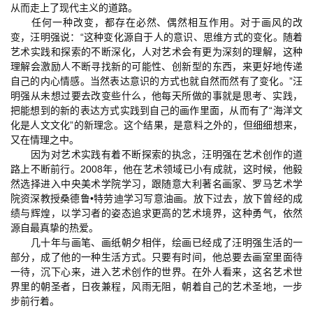
从而走上了现代主义的道路。
任何一种改变，都存在必然、偶然相互作用。对于画风的改
变，汪明强说：“这种变化源自于人的意识、思维方式的变化。随着
艺术实践和探索的不断深化，人对艺术会有更为深刻的理解，这种
理解会激励人不断寻找新的可能性、创新型的东西，来更好地传递
自己的内心情感。当然表达意识的方式也就自然而然有了变化。”汪
明强从未想过要去改变些什么，他每天所做的事就是思考、实践，
把能想到的新的表达方式实践到自己的画作里面，从而有了“海洋文
化是人文文化”的新理念。这个结果，是意料之外的，但细细想来，
又在情理之中。
因为对艺术实践有着不断探索的执念，汪明强在艺术创作的道
路上不断前行。2008年，他在艺术领域已小有成就，这时候，他毅
然选择进入中央美术学院学习，跟随意大利著名画家、罗马艺术学
院资深教授桑德鲁•特劳迪学习写意油画。放下过去，放下曾经的成
绩与辉煌，以学习者的姿态追求更高的艺术境界，这种勇气，依然
源自最真挚的热爱。
几十年与画笔、画纸朝夕相伴，绘画已经成了汪明强生活的一
部分，成了他的一种生活方式。只要有时间，他总要去画室里面待
一待，沉下心来，进入艺术创作的世界。在外人看来，这名艺术世
界里的朝圣者，日夜兼程，风雨无阻，朝着自己的艺术圣地，一步
步前行着。