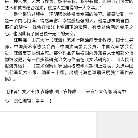
是一种艺术，艺术与教育，你中有我、我中有你，能把自己热爱的
艺术和教育结合起来，这是人生难得的一大幸事。”
整个采访过程中，汪明强始终带着幸福的笑容。能感觉到，他
是一个内心饱满、情感丰富、幸福感极强的人。他是那样的自由，
那样的随性，就像在海洋上空翱翔的海鸥，有着对绘画的赤子之
心，也因此有了自己独一无二的天空。
汪明强
，山东大学（威海）艺术学院油画专业教授，硕士生导
师，中国美术家协会会员、中国油画学会会员、中国汉画学会会
员、威海市美协副主席。部分作品先后被国内外知名人士和部分博
物馆收藏，有一百多篇研究论文与作品在《文艺研究》、《人民日
报海外版》、《美术观察》等国内权威学术期刊上发表，入选中国
当代画坛六十家、油画三十家，出版《海色斑斓汪明强油画作品
集》。
【作者：文／王帅 农静雅 图／农静雅 来自：宣传部 新闻中
心 责任编辑：亭亭 】