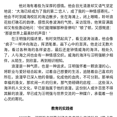
他对海有着极为深厚的感情。他会目光清澈却又语气坚定
地说：“大海已经成为了我的第二‘恋人’，成了我的一种情感寄托。”
他会不时到威海校区的海边散步，坐在海滩上，闭上眼睛，聆听浪
花拍打礁石的韵律，感悟风卷波涛的气势。采访现场，他笑容满面
却又有些激动地问：“你们能理解那种音律吗？”顿了顿，又感慨道：
“那是世界上最美妙的声音！”
在汪明强的描述里，有时突然起风了，看见波涛汹涌，他会像
“疯子”一样冲向海边，挥洒笔墨，画下心中的澎湃。他走过无数片
海，看过各种海的各样姿态，最后还是钟情威海的海洋。相处久
了，人与海之间也会有一种情感交织。威海的海洋与汪明强朝夕相
伴，从陌生，到欣喜，再到相识相知。
浪漫是一种气质，也是一种追求。汪明强怀着一颗浪漫的心，
将职业与爱好结合起来，过着自己想要的生活，追随着自己喜欢的
所在。浪漫早已深入他的骨髓，化成他的血肉，不可分割。那单纯
幸福的渔女，那欢闹一片的归来，那气势磅礴的启程……这些深入
海洋的人文文化，早已是独属于他的浪漫。这份别人或许百思不得
其解的浪漫，早已成为汪明强与世界交流的一种媒介，承载着一份
心灵的寄托。
教育的实践者