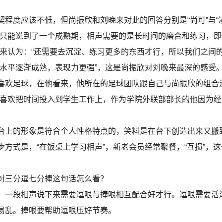
度应该不低，但尚振欣和刘晚来对此的回答分别是“尚可”与“凑
能说到了一个成熟期，相声需要的是长时间的磨合和练习，即
晚来认为：“还需要去沉淀、练习更多的东西才行，所以我们之间
“水平逐渐成熟，表现力更强”，这是尚振欣对刘晚来最深的感受
足球，在他看来，他所在的足球团队跟自己与尚振欣的组合没
则喜欢把时间投入到学生工作上，作为学院外联部部长的他因为
上的形象是符合个人性格特点的，笑料是在台下创造出来又搬
方式是，“在饭桌上学习相声”，新老会员经常聚餐，“互损”，
对三分逗七分捧这句话怎么看？
，一段相声说下来需要逗哏与捧哏相互配合好才行。逗哏需要活
易乱。捧哏要帮助逗哏压好节奏。