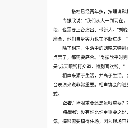
搭档已经两年多，按理说默契程
尚振欣说：“我们从大一到现在，只
段，也需要上台演出、带新人。”刘
磨合，他们自身实力也在不断进步，
除了相声，生活中的刘晚来特别喜欢
点罢了，都需要磨合。”尚振欣平时
是“成天跟钱打交道，特别喜欢钱。”
相声来源于生活，并高于生活，台
台表演来说非常重要。相声协会的进步
式。
记者：
捧哏重要还是逗哏重要？
尚振欣：
没有谁比谁更重要之说
氛，捧哏需要镇得住场，因为现场容