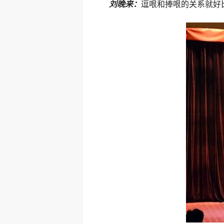
刘晚来：
逗哏和捧哏的关系就好