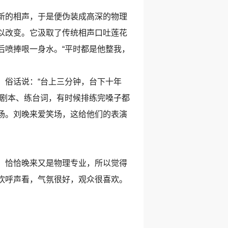
新的相声，于是便伪装成高深的物理
以改变。它汲取了传统相声口吐莲花
后喷捧哏一身水。“平时都是他整我，
俗话说：“台上三分钟，台下十年
对剧本、练台词，有时候排练完嗓子都
场。刘晚来爱笑场，这给他们的表演
，恰恰晚来又是物理专业，所以觉得
欢呼声看，气氛很好，观众很喜欢。