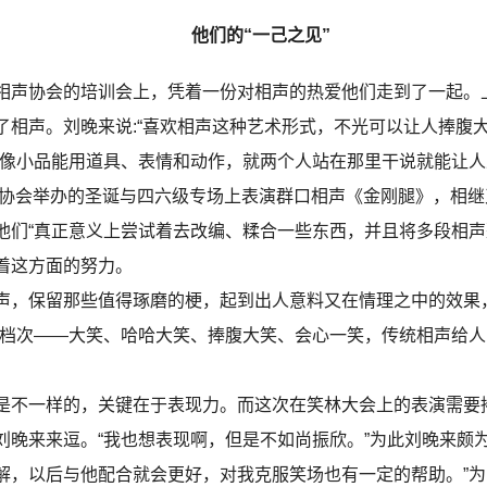
他们的“一己之见”
声协会的培训会上，凭着一份对相声的热爱他们走到了一起。
了相声。刘晚来说:“喜欢相声这种艺术形式，不光可以让人捧腹
不像小品能用道具、表情和动作，就两个人站在那里干说就能让人
协会举办的圣诞与四六级专场上表演群口相声《金刚腿》，相继
他们“真正意义上尝试着去改编、糅合一些东西，并且将多段相声
着这方面的努力。
，保留那些值得琢磨的梗，起到出人意料又在情理之中的效果
个档次——大笑、哈哈大笑、捧腹大笑、会心一笑，传统相声给
不一样的，关键在于表现力。而这次在笑林大会上的表演需要
刘晚来来逗。“我也想表现啊，但是不如尚振欣。”为此刘晚来颇
解，以后与他配合就会更好，对我克服笑场也有一定的帮助。”