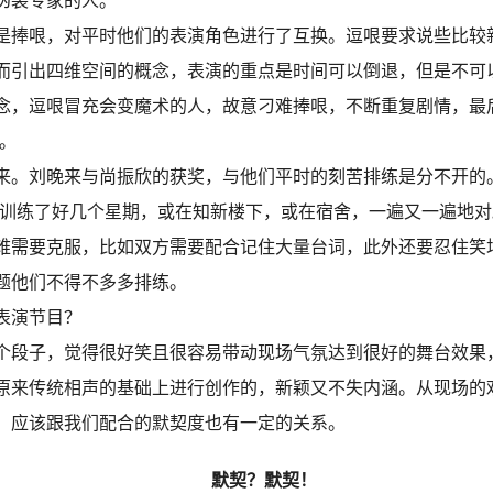
伪装专家的人。
捧哏，对平时他们的表演角色进行了互换。逗哏要求说些比较
而引出四维空间的概念，表演的重点是时间可以倒退，但是不可
念，逗哏冒充会变魔术的人，故意刁难捧哏，不断重复剧情，最
。
刘晚来与尚振欣的获奖，与他们平时的刻苦排练是分不开的。
们训练了好几个星期，或在知新楼下，或在宿舍，一遍又一遍地
难需要克服，比如双方需要配合记住大量台词，此外还要忍住笑
题他们不得不多多排练。
表演节目？
个段子，觉得很好笑且很容易带动现场气氛达到很好的舞台效果
原来传统相声的基础上进行创作的，新颖又不失内涵。从现场的
，应该跟我们配合的默契度也有一定的关系。
默契？默契！