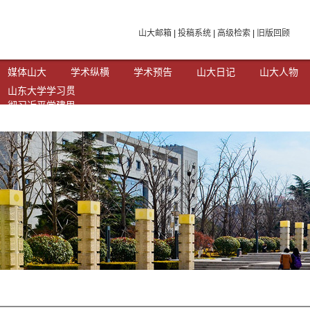
山大邮箱
|
投稿系统
|
高级检索
|
旧版回顾
媒体山大
学术纵横
学术预告
山大日记
山大人物
山东大学学习贯
彻习近平党建思
想专题网站