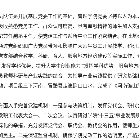
队伍是开展基层党委工作的基础，管理学院党委坚持以人为本
吸收熟悉党务工作、群众认可度高、具有奉献精神的师生加入支
记兼任副系主任，使党建工作与系所中心工作紧密结合。在此基
通过党组织和广大党员带领和影响广大师生员工开展教学、科研
党支部结合教学、科研、育人、服务地方经济建设等实际工作，
“发挥学科优势，提升大学生创业能力”“发挥学科优势，服务地
员教师科研与产业实践的结合，为指导产业实践提供了研究基础
动，项目组三下河南，冒酷暑走遍确山山水，完成了《河南确山
面入手完善党建机制：一是参与决策机制，发挥党代会、职代
教职工代表大会一、二次会议，认真研讨学院“十三五”事业发展
际化的举措，充分发挥党代会、职代会、教代会的作用，使师生
加民主。二是保证监督机制，确保学院党政工作的透明度，严格