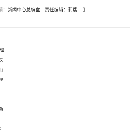
辑：新闻中心总编室 责任编辑：莉荔 】
...
议
..
..
动
龙