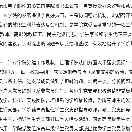
示和电子邮件的形式向学院教职工公布，自觉接受群众监督和意
，为学院的发展提供了良好氛围。三是协调稳定机制，定期召开
良好的教职工利益表达反馈机制，是学院党委高度重视的一项工
开教师、离退休教职工、民主党派同志、学生家长和学生代表座
家的建议，针对提出的问题予以反馈和整改，有效地提升了学院
，针对学院党建工作现状，管理学院从四方面入手落实贯彻：
部结对联系，每一名领导班子成员定期参与所联系党支部的活动，
员与系主任、党支部成员做到了即时沟通、定期座谈，分析问题
召广大党员结对联系非党员师生。各师生党支部积极邀请非党员
教学、科研、实践团队，培植新的学科增长点，为所有师生的发
生党支部，学院辅导员担任学生党支部指导教师，教工党支部与
生中去，指导学生党支部开展学风建设活动。四是高年级学生党
作用，学院党委组织高年级学生党员支部派出优秀学生党员参加