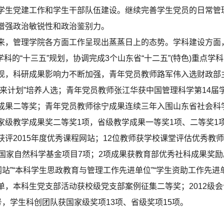
学生党建工作和学生干部队伍建设。继续完善学生党员的日常管
增强政治敏锐性和政治鉴别力。
管理学院各方面工作呈现出蒸蒸日上的态势。学科建设方面，
学科的“十三五”规划，协调完成3个山东省“十二五”(特色)重点
现，科研成果影响力不断加强，青年党员教师路军伟入选财政部
未来计划”培养人选；青年党员教师张江华获中国管理科学第14届
成果二等奖；青年党员教师徐宁成果连续三年入围山东省社会科
级教学成果奖二等奖1项，省级教学成果一等奖1项、二等奖1项
评2015年度优秀课程网站；12位教师获学校课堂评估优秀教
国家自然科学基金项目7项；2项成果获教育部优秀社科成果奖励
网站”“本科学生思政教育与管理工作先进单位”“学生资助工作先
单，本科生党支部活动获校级党支部案例征集二等奖；2012级
号，学生科创团队获国家级奖项13项、省级奖项15项。