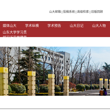
山大邮箱
|
投稿系统
|
高级检索
|
旧版回顾
媒体山大
学术纵横
学术预告
山大日记
山大人物
山东大学学习贯
彻习近平党建思
想专题网站