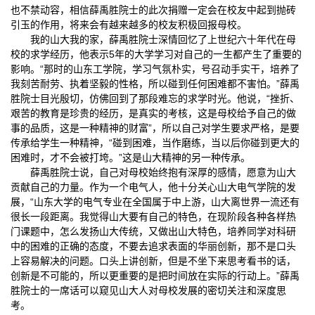
也不禁动容，相信薛禹胜院士的此次捐赠一定会在校友中起到抛砖
引玉的作用，将来会有越来越多的校友积极回报母校。
我的山大我的家，薛禹胜院士深情回忆了上世纪六十年代在母
校的求学经历，他表示5年的大学学习对自己的一生都产生了重要的
影响。“那时的山东工学院，学习气氛朴实，号召动手实干，培养了
我刻苦耐劳、执着坚毅的性格，所以碰到任何困难都不害怕。”薛禹
胜院士目光殷切，仿佛回到了那段难忘的求学时光。他说，“挫折、
艰苦的教育是珍贵的经历，是真实的考核，这是母校给予自己的做
事的品质，这是一种精神的财富”，所以自己对学生要求严格，是要
传承给学生一种精神，“碰到困难，当作磨练，当以后你碰到更大的
困难时，才不会被打垮。”这是山大精神的另一种传承。
薛禹胜院士说，自己对母校始终抱有深厚的感情，愿意为山大
贡献自己的力量。作为一个电气人，他十分关心山大电气学院的发
展，“山东大学的电气专业在全国属于中上游，山大离世界一流还有
很长一段距离。我觉得山大要有自己的特色，在现阶段各种各样热
门课题中，怎么发扬山大传统，又做出山大特色，培养同学对科研
中的困难的正确的态度，不要去追求表面的华丽创新，那不是口头
上容易解决的问题。口头上讲创新，但是不坐下来思考看书的话，
创新是不可能的，所以更重要的是把时间放在实际的行动上。”薛禹
胜院士的一席话可以窥见山大人对母校发展的密切关注和深度思
考。