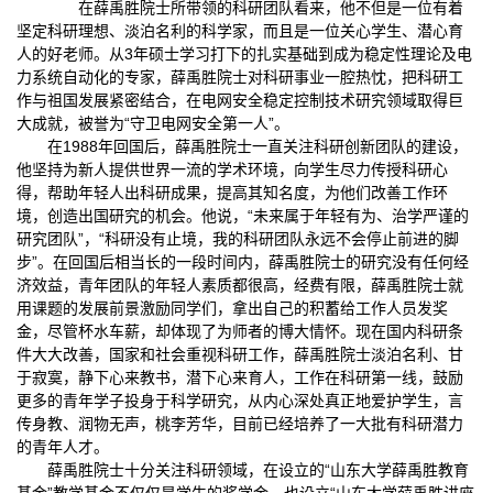
在薛禹胜院士所带领的科研团队看来，他不但是一位有着
坚定科研理想、淡泊名利的科学家，而且是一位关心学生、潜心育
人的好老师。从3年硕士学习打下的扎实基础到成为稳定性理论及电
力系统自动化的专家，薛禹胜院士对科研事业一腔热忱，把科研工
作与祖国发展紧密结合，在电网安全稳定控制技术研究领域取得巨
大成就，被誉为“守卫电网安全第一人”。
在1988年回国后，薛禹胜院士一直关注科研创新团队的建设，
他坚持为新人提供世界一流的学术环境，向学生尽力传授科研心
得，帮助年轻人出科研成果，提高其知名度，为他们改善工作环
境，创造出国研究的机会。他说，“未来属于年轻有为、治学严谨的
研究团队”，“科研没有止境，我的科研团队永远不会停止前进的脚
步”。在回国后相当长的一段时间内，薛禹胜院士的研究没有任何经
济效益，青年团队的年轻人素质都很高，经费有限，薛禹胜院士就
用课题的发展前景激励同学们，拿出自己的积蓄给工作人员发奖
金，尽管杯水车薪，却体现了为师者的博大情怀。现在国内科研条
件大大改善，国家和社会重视科研工作，薛禹胜院士淡泊名利、甘
于寂寞，静下心来教书，潜下心来育人，工作在科研第一线，鼓励
更多的青年学子投身于科学研究，从内心深处真正地爱护学生，言
传身教、润物无声，桃李芳华，目前已经培养了一大批有科研潜力
的青年人才。
薛禹胜院士十分关注科研领域，在设立的“山东大学薛禹胜教育