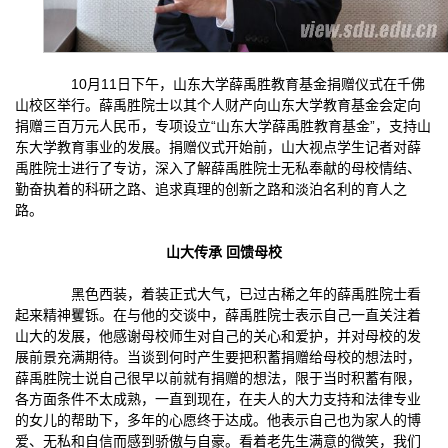
10月11日下午，山东大学薛禹胜教育基金捐赠仪式在千佛
山校区举行。薛禹胜院士以其个人财产向山东大学教育基金会定向
捐赠三百万元人民币，专项设立“山东大学薛禹胜教育基金”，支持山
东大学教育事业的发展。捐赠仪式开始前，山大视点学生记者对薛
禹胜院士进行了专访，深入了解薛禹胜院士无私奉献的母校情结、
勤奋执着的科研之路、追求真理的创新之路和淡泊名利的育人之
路。
山大传承 回馈母校
黑色西装，着装正式大气，已过古稀之年的薛禹胜院士看
起来精神矍铄。在与他的交谈中，薛禹胜院士表示自己一直关注着
山大的发展，他感谢母校师生对自己的关心和爱护，并对母校的发
展前景充满期待。当谈到何时产生要把积蓄捐赠给母校的想法时，
薛禹胜院士说自己很早以前就有捐赠的想法，限于当时积蓄有限，
各方面条件不太成熟，一直到现在，在夫人的大力支持和法律专业
的女儿的帮助下，多年的心愿终于达成。他表示自己也为家人的博
爱、无私和自信而感到骄傲与自豪。看着老先生满意的微笑，我们