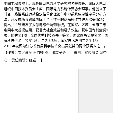
中国工程院院士。现任国网电力科学研究院名誉院长、国际大电网
组织中国技术委员会主席、国际电力系统计算协会理事。他创立了
时变非线性系统运动稳定性量化理论与电力系统稳定性定量分析方
法，开发成功该领域国际上至今惟一的商品软件并进入欧美市场；
提出并主导研发了大停电综合防御系统，在国家、区域、省市三级
电网中大规模应用，获巨大社会效益和经济效益。获中国专利金奖1
项、优秀奖1项，全国优秀科技图书一等奖、国家图书奖提名奖，国
家科技进步—等奖1项、二等奖3项，国家技术发明二等奖1项，
2011年被评为江苏省首届科学技术突出贡献奖的两个获奖人之一。
【作者：文／肖莹 王依婷 图／张袁子奇 来自：宣传部 新闻中
心 责任编辑：红岩 】