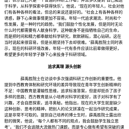
虚，表示自己只是一个普通的科研工作者，并且多次提到“自己痴迷
于科学，从科学探索中获得快乐”。他说，“现在的年轻人，社会对他
们有各种各样的看法，但总的来说还是好的。”社会上有各种各样的
诱惑，静下心来做事情更加不容易。年轻一代追求潮流、时尚和个
性发展，是一种时代的趋势。“我们鼓励个性化发展，但是同时无论
什么时代都需要有人献身科学，这种献身不是指牺牲自己的生命，
而是把时间和精力都奉献给科学研究，默默耕耘，潜心钻研。这在
当时说起来很容易，但是长期坚持下去却很难。”薛禹胜院士同时表
示，现在的科研环境改善，年轻一代有条件应该比前辈做得更好，
希望更多的年轻学子静下心来投身于科研领域。
追求真理 源头创新
薛禹胜院士在访谈中多次强调科研工作创新的重要性。他
提到中西教育体制和研究环境的差异导致现在青年学生创新精神的
不足：中国教育是灌输性思维，追求标准答案，但是却扼杀了孩子
多样的思路；西方教育是从小培养对科学的爱好，孩子对科学有了
兴趣，才会自愿探索，追寻奥秘。他指出，现在的大学生就是缺少
这种创新、思考的精神，把别人的论文拼凑在一起当作研究成果，
这是非常不可取的。提到自己培养的博士生时，薛禹胜院士露出欣
慰的微笑，他说，“每个人都有不同的观点，我会鼓励学生独立思
考”，“我们不会追随大流做热门课题，而是专心做有希望有突破的课