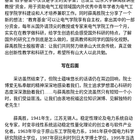
基金”教学基金不仅仅是学生的奖学金，也设立“山东大学薛禹胜讲座
教授”资金，用于资助电气工程领域国内外优秀中青年学者为电气工
程学院学科建设和人才培养兼职工作。同时薛禹胜院士分享了一个
新的想法：“教育基金”可以让电气学院享有自主权，拿出其中的一部
分资金，每年从国外请顶尖的教授或专家来电气学院工作一个月，
实实在在教学做科研，给学生创造机会感受国外科研的特点，了解
国外的研究工作到底是怎么做的，提高教师和同学的国际化视野。
薛禹胜院士殷殷寄语：让我们共同努力继承山大优良传统，真正做
出创新性教学和科研工作，希望所有山大人以此共勉。
写在后面
采访虽然结束了，但院士蕴味悠长的话语仍在耳边回响，院士
博爱无私奉献的精神深深地感染着我们，院士追求梦想潜心科研的
态度深深激励着我们……与薛禹胜院士的交流虽然只有短短一个小
时，我们受益匪浅。让我们由衷地祝福这位知识渊博、见解独特的
老先生！
薛禹胜，1941年生，江苏无锡人。稳定性理论及电力系统自动
化专家，时变非线性系统运动稳定性量化理论的创立者与软件产业
化者。1963年毕业于原山东工学院电力系，1981年获中国电力科学
研究院硕士学位，1987年获比利时列日大学博士学位，1995年当选