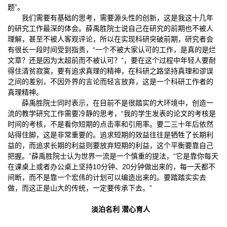
题”。
我们需要有基础的思考，需要源头性的创新，这是我这十几年
的研究工作最深的体会。薛禹胜院士说自己在研究的前期也不被人
理解，甚至不被人客观评论，所以在实现科研突破前期，研究者会
有很长一段时间受到指责，“一个不被大家认可的工作，是真的是烂
文章？还是因为太超前而不被认可？”，要在这个过程中年轻人要耐
得住清贫寂寞，要有追求真理的精神，在科研之路坚持真理和谬误
之间的差别，不因外界的言论而轻言放弃，这是一个科研工作者的
真理精神。
薛禹胜院士同时表示，在目前不是很踏实的大环境中，创造一
流的教学研究工作需要冷静的思考，“我的学生发表的论文的考核是
时间的考核，不是看你短期的点击率和引用率。要二三十年后依然
站得住脚，这是非常重要的。追求短期的效益往往是牺牲了长期利
益的，而追求长期的利益则要放弃短期的利益，这个平衡要靠自己
把握。”薛禹胜院士认为世界一流是一个慎重的提法，“它是靠你每天
在课桌上或者办公桌上坚持10分钟、20分钟做出来的，每一天都不
间断，而不是靠一个宏伟的计划可以编造出来的。要踏踏实实去
做，而这正是山大的传统，一定要传承下去。”
淡泊名利 潜心育人