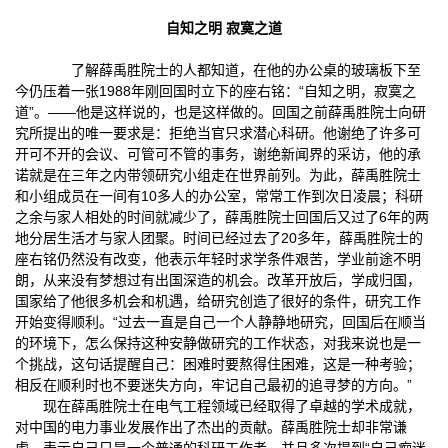
自知之明 寂寞之道
了解薛禹胜院士的人都知道，在他的办公桌的玻璃板下至
今仍压着一张1988年刚回国时立下的座右铭：“自知之明，寂寞之
道”。——他是这样说的，也是这样做的。回国之前薛禹胜院士向研
究所提出的唯一要求是：拒绝当官只求潜心科研。他谢绝了许多可
开可不开的会议、可管可不管的事务，谢绝新闻界的采访，他的承
诺就是在三年之内带领研究小组走在世界前列。为此，薛禹胜院士
和小组成员在一间有10多人的办公室，常常工作到次日凌晨；科研
之余与家人相处的时间就减少了，薛禹胜院士回国后又过了6年的两
地分居生活才与家人团聚。时间已经过去了20多年，薛禹胜院士的
座右铭仍然没有改变，他表示年轻时求学条件艰苦，学业前途不明
朗，从来没有梦想过有出国深造的机会。改革开放后，学成归国，
国家给了他很多机会和机遇，给研究创造了很好的条件，研究工作
开始变得顺利。“过去一直是自己一个人静静地研究，回国后在顺当
的环境下，怎么保持这种安静做研究的工作状态，对我来说也是一
个挑战，这句话提醒自己：困难时要熬得住困难，这是一种考验；
相反在顺利时也不要迷失方向，牢记自己最初的追寻梦的方向。”
现在薛禹胜院士在电气工程领域已经取得了卓越的学术成就，
对中国的电力事业发展作出了杰出的贡献。薛禹胜院士却非常谦