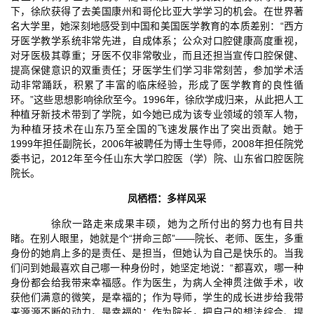
下，徐欣获得了去美国康州和哥伦比亚大学学习的机会。在世界著
名大学里，她深刻地感受到中国和美国医学教育的本质差别：“西方
牙医学教学系统非常先进，自成体系；公众对口腔健康高度重视，
对牙医极其尊重；牙医不仅非常敬业，而且还担当宣传口腔保健、
提高保健意识的双重责任；牙医学生们学习非常刻苦，参加学术活
动非常踊跃，积累了丰富的临床经验，形成了医学教育的良性循
环。”这些思想影响徐欣至今。1996年，徐欣学成归来，从此把人工
种植牙新技术带到了学院，如今她已成为该专业领域的领军人物，
为种植牙技术在山东乃至全国的飞速发展作出了突出贡献。她于
1999年担任副院长，2006年被聘任为博士生导师，2008年担任院党
委书记，2012年至今任山东大学口腔医（学）院、山东省口腔医院
院长。
凤栖梧：多样风采
徐欣一路走来成果丰硕，她为之所付出的努力也有目共
睹。在别人眼里，她就是个“拼命三郎”——院长、老师、医生，多重
身份的她肩上多的是责任、是担当，但她认为自己是快乐的。当我
们问到她最喜欢自己哪一种身份时，她坚定地说：“都喜欢，哪一种
身份都会给我带来幸福感。作为医生，为病人全神贯注做手术，收
获他们满意的微笑，是幸福的；作为导师，学生的成长进步给我带
来源源不断的动力，是幸福的；作为院长，把自己的想法综合、提