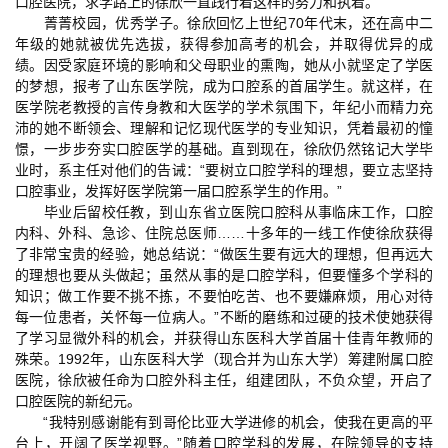
口腔医院，求学路上的徐欣一直践行着这样的努力和执着。
菁菁校园，优秀学子。徐欣回忆上世纪70年代末，还在高中二
年级的她就被优先选拔，获得参加高考的机会，并取得优异的成
绩。因受家庭环境的影响和父母职业的熏陶，她从小就坚定了学医
的梦想，报考了山东医学院，成为口腔系的首届学生。就这样，在
医学院老教授的言传身教和大医学的学术氛围下，年纪小而精力充
沛的她不断领会、理解和记忆现代医学的专业知识，凭着最初的憧
憬，一步步夯实口腔医学的基础。直到现在，徐欣仍然铭记大学毕
业时，系主任对他们的告诫：“要树立口腔学科的理想，要立志坚持
口腔事业，发挥好医学院第一届口腔系学生的作用。”
毕业后留校任教，到山东省立医院口腔科从事临床工作，口腔
内科、外科、急诊、住院总医师……十多年的一线工作使徐欣获得
了非常宝贵的经验，她总结说：“做医生要有远大的理想，但再远大
的理想也要从头做起；虽然从事的是口腔学科，但要懂多个学科的
知识；做工作要不挑不拣，不要怕吃苦、也不要嫌麻烦，用心对待
每一位患者，关怀每一位病人。”不断的磨练和过硬的技术使她获得
了学习显微外科的机会，并获得山东医科大学首届十佳青年教师的
殊荣。1992年，山东医科大学（现合并为山东大学）筹建附属口腔
医院，徐欣被任命为口腔外科主任，组建团队，不负众望，开启了
口腔医院的新纪元。
“我特别感谢能有到哥伦比亚大学进修的机会，使我在更高的平
台上，开阔了医学视野。”随着口腔学科的发展，在院领导的支持