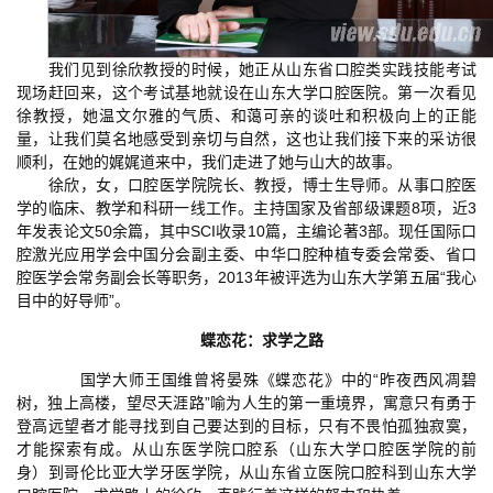
我们见到徐欣教授的时候，她正从山东省口腔类实践技能考试
现场赶回来，这个考试基地就设在山东大学口腔医院。第一次看见
徐教授，她温文尔雅的气质、和蔼可亲的谈吐和积极向上的正能
量，让我们莫名地感受到亲切与自然，这也让我们接下来的采访很
顺利，在她的娓娓道来中，我们走进了她与山大的故事。
徐欣，女，口腔医学院院长、教授，博士生导师。从事口腔医
学的临床、教学和科研一线工作。主持国家及省部级课题8项，近3
年发表论文50余篇，其中SCI收录10篇，主编论著3部。现任国际口
腔激光应用学会中国分会副主委、中华口腔种植专委会常委、省口
腔医学会常务副会长等职务，2013年被评选为山东大学第五届“我心
目中的好导师”。
蝶恋花：求学之路
国学大师王国维曾将晏殊《蝶恋花》中的“昨夜西风凋碧
树，独上高楼，望尽天涯路”喻为人生的第一重境界，寓意只有勇于
登高远望者才能寻找到自己要达到的目标，只有不畏怕孤独寂寞，
才能探索有成。从山东医学院口腔系（山东大学口腔医学院的前
身）到哥伦比亚大学牙医学院，从山东省立医院口腔科到山东大学