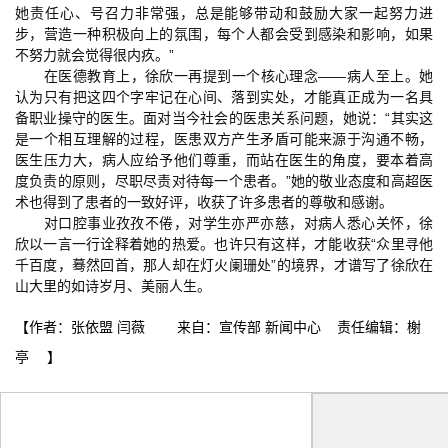
她责任心、号召力非常强，总是能够带动和鼓励大家一起努力进
步，营造一种积极向上的氛围，每个人都会受到感染和影响，如果
不努力就会觉得很内疚。”
在医德教育上，徐欣一再提到一个核心理念——病人至上。她
认为只有把这四个字牢记在心间、落到实处，才能真正成为一名具
备职业操守的医生。面对当今社会的医患关系问题，她说：“其实这
是一个相互理解的过程，医患双方产生矛盾可能来源于沟通不畅，
医生压力大，病人应给予他们尊重，而站在医生的角度，要本着高
度负责的原则，尽职尽责对待每一个患者。”她的敬业态度和高超医
术也得到了患者的一致好评，收获了许多患者的尊敬和感谢。
对口腔事业孜孜不倦，对学生亦严亦慈，对病人悉心关怀，徐
欣以一言一行诠释着她的热爱。也许只有这样，才能收获“众里寻他
千百度，蓦然回首，那人却在灯火阑珊处”的境界，才谱写了徐欣在
山大里的如诗岁月、美丽人生。
【作者：张依盟 闫薇 来自：宣传部 新闻中心 责任编辑：榭
亭 】