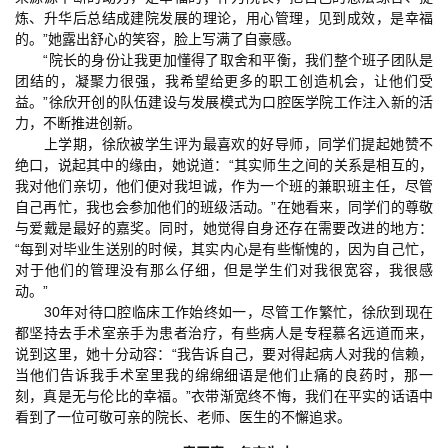
炼、升华后总结成建院发展的理论，用心管理，见到成效，是幸福
的。”她露出舒心的笑容，脸上写满了自豪感。
“院长的身份让我更加懂得了取舍和平衡，我们整个班子团队是
团结的，凝聚力很强，我希望给更多的职工创造机会，让他们受
益。”徐欣开创的队伍建设与发展模式为口腔医学院工作注入新的活
力，不断推进创新。
上学期，徐欣被学生评为最喜欢的好导师，同学们提起她赞不
绝口，说起其中的缘由，她说道：“其实师生之间的关系是相互的，
我对他们亲切，他们便对我坦诚，作为一个班的兼职班主任，尽管
自己再忙，我也会参加他们的班级活动。”在她看来，同学们的尊敬
与爱戴是最好的嘉奖。同时，她觉得自身还存在需要改进的地方：
“每到对毕业生送别的时候，其实内心是有些惭愧的，因为自己忙，
对于他们的管理没有那么仔细，但是学生们对我很宽容，我很感
动。”
30年对待口腔临床工作始终如一，尽管工作繁忙，徐欣到现在
都坚持去手术室亲手为患者治疗，有些病人是专程慕名远道而来，
说到这里，她十分动容：“我告诉自己，要对得起病人对我的信赖，
当他们告诉我手术室里我的绵绵细语是他们止痛的良药时，那一
刻，真是无与伦比的幸福。”衣带渐宽终不悔，我们在平实的话语中
看到了一位可敬可亲的院长、老师、医生的不懈追求。