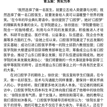
青玉案：务实为本
“既然选择了做一名医生，就要立志给人类健康与光明；既
然选择了做一名口腔医生，就要发奋给人类可以温暖整个世界的微
笑。”在今年的毕业典礼寄语中，徐欣提到了“口腔梦”，她对“口腔梦”
的理解具有多重的含义。在学院建设上，徐欣提出：“学院要借助‘三
院合一’的独特模式，利用与众不同的发展资源，积极推进人才培
养、科研平台建设、医疗环境、公益事业、队伍建设、院企合作发
展等多方面的工作。”自她上任以来，口腔医学院奠定了长远发展的
坚实基础：成功引进口腔医学界唯一的院士邱蔚六教授加盟；口腔
医学院新大楼建设项目获得教育部审批立项；筹备成立山东省口腔
医学会，推动了山东口腔事业发展；班子队伍建设取得成效。她对
学院的未来发展充满信心：“我们将要做的一件大事就是争取获得‘三
级甲等医院’的称号，这也将是山东口腔事业上的一件具有历史意义
的大事。”
在对口腔学子的期待上，徐欣说：“我反复和学生们强调，在今
天，做一名好医生，技术与沟通能力同样重要，要保持一颗关怀病
人的心，学会倾听，我们要更多地关注病人本身。”在记者的随机采
访中，口腔医学院大四本科生羊正林向我们描述了他眼中的徐欣院
长：“徐院长很有气质，是个女强人，她特别和蔼可亲，她的教导让
我们感到如沐春风。” 口腔医学院辅导员柳松则认为：“徐院长是个
实干的领导，她的可敬之处不仅在于亲力亲为、平易近人，还在于