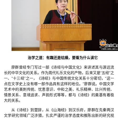
治学之道：有趣还是枯燥，要看为什么读它
廖群曾经专门写过一部《诗经与中国文化》来讲述其与源远流
长的中华文化的关系。作为周代礼乐文化的产物，后来又是“五经”之
一、“十三经”之一，《诗经》与中国传统文化关系十分密切，“这一
点在文学史上没有哪一部作品具有这样的地位。”廖群说。中国文学
艺术中的美刺传统、忧患意识、中和之美、礼乐精神、比兴传统、
情景关系、意境追求、声韵形式等等，都与《诗经》的奠基有着极
大的关系。
从《诗经》到楚辞，从《山海经》到汉乐府，廖群在先秦两汉
文学研究领域广泛涉猎，扎实严谨的治学态度和推陈出新的研究视