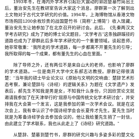
1993年冬，在海内外学术界引起巨大震动的郭店楚墓竹简出土
后，董治安先生在教研室告诉大家这个消息，廖群第一次了解到出
土文物对于古代文学研究的价值。1994年，上海博物馆从香港文物
市场购回1200余枚珍贵的战国楚竹书（简称“上博简”）收入馆藏，
董治安先生让她参加了在北京召开的研讨会。此后，《先秦两汉文
学考古研究》成为了她的博士论文题目，“文学考古”这条独辟蹊径的
道路也成为了廖群此后多年学术研究的一个重要领域。谈起恩师，
她非常敬重：“我所走的学术道路，每一步都离不开董先生的引导；
我所取得的每一个成果，都有董先生的心血在里面。”
除了导师之外，还有两位不是来自山大的老师，也影响了廖群
的学术道路。一位是南开大学中文系郝志达教授。廖群记得很清
楚：“当年我的硕士毕业论文以《原始与文明的交响曲：楚辞艺术形
态考察，兼论楚辞与〈诗经〉的逻辑关系》为题在《文学遗产》发
表后，郝先生不知我是男是女，不知我什么身份，只因欣赏论文就
邀请我参加了在天津举行的“屈原与中国传统文化学术研讨会”，并安
排我在大会第一个发言，这是我参加的第一次学术会议。就是在这
次会上，我有幸认识了中国诗经学会会长夏传才先生。夏先生当时
就是为筹备诗经学会去参加会议的，他让我给董先生捎了一封信，
由此建立了学术联系，我也从此走上了《诗经》研究道路。”
从楚辞、楚墓到楚竹书，廖群的研究兴趣与多姿多彩的楚文化