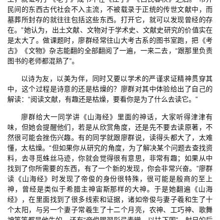
民间的东西古代社会不入主流，不被载录于正统的传世文献中，而
墓葬所封存的就往往包括这些东西。打开它，就可以发现曾经的存
在。”她认为，出土文献、文物对于学术史、文献史研究的价值实在
是太大了。做课题时，廖群经常往山大考古系的图书室跑，把《考
古》《文物》杂志能翻的全部翻阅了一遍，一来二去，“跟那里负责
图书的老师都混熟了”。
以诗为友，以美为伴，同时又要以学术的严谨求证精神贯穿其
中，这个过程是诗意的还是枯燥的？廖群对其中体验给出了自己的
解读：“阅读文献，有趣还是枯燥，要看你是为了什么去读它。”
廖群给大一同学讲《山海经》里面的神话，大家听得津津有
味，但她会提醒他们，若是从欣赏角度，还是先不要去读原著，不
然很可能会挫伤兴趣。有的同学就跟廖群说，读得头都大了，太难
懂，太枯燥。“但如果你从研究的角度，为了解决某个问题去查找资
料，去寻觅蛛丝马迹，你就会觉得很有意思，非常有趣；如果从中
找到了你所需要的东西，有了一个新的发现，你会非常兴奋。”廖群
读《山海经》时发现了帝俊的身份很特殊，很可能是殷商的至上
神，曾经是类似于希腊主神宙斯那样的大神。于是她翻遍《山海
经》，在里面找到了很多线索和证据，诸如帝俊与妻子羲和生了十
个太阳，与另一个妻子常羲生了十二个月亮，农神、工巧神、歌舞