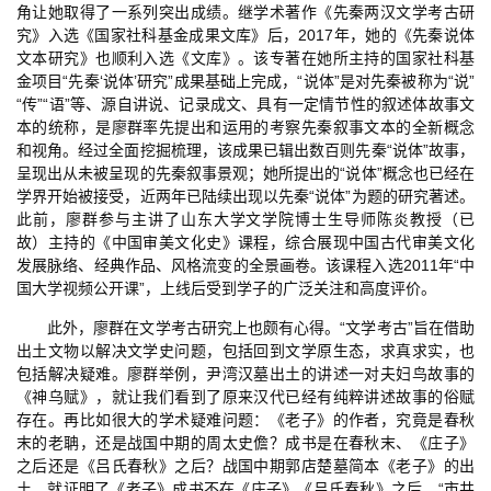
角让她取得了一系列突出成绩。继学术著作《先秦两汉文学考古研
究》入选《国家社科基金成果文库》后，2017年，她的《先秦说体
文本研究》也顺利入选《文库》。该专著在她所主持的国家社科基
金项目“先秦‘说体’研究”成果基础上完成，“说体”是对先秦被称为“说”
“传”“语”等、源自讲说、记录成文、具有一定情节性的叙述体故事文
本的统称，是廖群率先提出和运用的考察先秦叙事文本的全新概念
和视角。经过全面挖掘梳理，该成果已辑出数百则先秦“说体”故事，
呈现出从未被呈现的先秦叙事景观；她所提出的“说体”概念也已经在
学界开始被接受，近两年已陆续出现以先秦“说体”为题的研究著述。
此前，廖群参与主讲了山东大学文学院博士生导师陈炎教授（已
故）主持的《中国审美文化史》课程，综合展现中国古代审美文化
发展脉络、经典作品、风格流变的全景画卷。该课程入选2011年“中
国大学视频公开课”，上线后受到学子的广泛关注和高度评价。
此外，廖群在文学考古研究上也颇有心得。“文学考古”旨在借助
出土文物以解决文学史问题，包括回到文学原生态，求真求实，也
包括解决疑难。廖群举例，尹湾汉墓出土的讲述一对夫妇鸟故事的
《神乌赋》，就让我们看到了原来汉代已经有纯粹讲述故事的俗赋
存在。再比如很大的学术疑难问题：《老子》的作者，究竟是春秋
末的老聃，还是战国中期的周太史儋？成书是在春秋末、《庄子》
之后还是《吕氏春秋》之后？战国中期郭店楚墓简本《老子》的出
土，就证明了《老子》成书不在《庄子》《吕氏春秋》之后。“市井