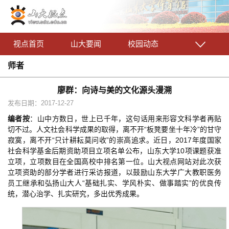
视点首页
山大要闻
校园动态
师者
廖群：向诗与美的文化源头漫溯
发布日期：2017-12-27
编者按
：山中方数日，世上已千年，这句话用来形容文科学者再贴
切不过。人文社会科学成果的取得，离不开“板凳要坐十年冷”的甘守
寂寞，离不开“只计耕耘莫问收”的崇高追求。近日，2017年度国家
社会科学基金后期资助项目立项名单公布，山东大学10项课题获准
立项，立项数目在全国高校中排名第一位。山大视点网站对此次获
立项资助的部分学者进行采访报道，以鼓励山东大学广大教职医务
员工继承和弘扬山大人“基础扎实、学风朴实、做事踏实”的优良传
统，潜心治学、扎实研究，多出优秀成果。