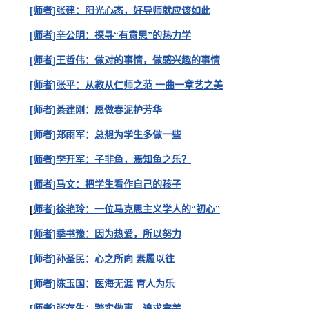
[师者]张建：阳光心态，
好导师就应该如此
[师者]辛公明：探寻“有意思”的热力学
[师者]王哲伟：做对的事情，做感兴趣的事情
[师者]张平：从教从仁师之范 一曲一章艺之美
[师者]綦建刚：愿做春泥护芳华
[师者]郑雨军：总想为学生多做一些
[师者]李开军：子非鱼，焉知鱼之乐？
[师者]马文：把学生看作自己的孩子
[
师者]徐艳玲：一位马克思主义学人的“初心”
[师者]季书豫：因为热爱，所以努力
[师者]孙圣民：心之所向 素履以往
[师者]陈玉国：医海无涯 育人为乐
[师者]张存生：踏实做事，追求完美