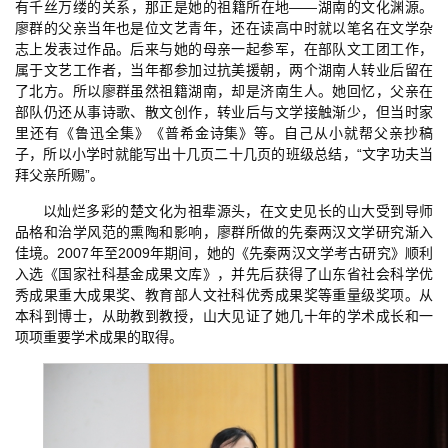
有千丝万缕的关系，那正是她的祖籍所在地——湖南的文化渊源。
廖群的父亲当年也是位文艺青年，还在读高中时就以笔名在文学杂
志上发表过作品。后来与她的母亲一起参军，在部队文工团工作，
属于文艺工作者，当年都参加过抗美援朝，两个湖南人转业后留在
了北方。所以廖群虽然祖籍湖南，却是济南生人。她回忆，父亲在
部队仍还从事诗歌、散文创作，转业后与文学接触渐少，但当时家
里还有《鲁迅全集》《普希金诗集》等。自己从小就帮父亲抄稿
子，所以小学时就能写出十几页二十几页的班级总结，“文字功夫当
拜父亲所赐”。
以灿烂多彩的楚文化为祖辈源头，在文史见长的山大受到导师
品格和治学风范的熏陶和影响，廖群所做的先秦两汉文学研究渐入
佳境。2007年至2009年期间，她的《先秦两汉文学考古研究》顺利
入选《国家社科基金成果文库》，并先后获得了山东省社会科学优
秀成果重大成果奖、教育部人文社科优秀成果奖等重量级奖项。从
本科到博士，从助教到教授，山大见证了她几十年的学术成长和一
项项重要学术成果的取得。