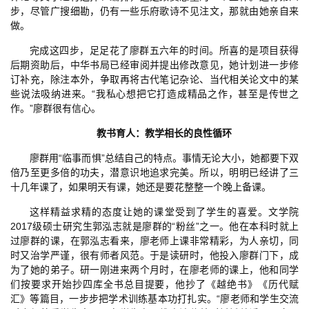
步，尽管广搜细勘，仍有一些乐府歌诗不见注文，那就由她亲自来
做。
完成这四步，足足花了廖群五六年的时间。所喜的是项目获得
后期资助后，中华书局已经审阅并提出修改意见，她计划进一步修
订补充，除注本外，争取再将古代笔记杂论、当代相关论文中的某
些说法吸纳进来。“我私心想把它打造成精品之作，甚至是传世之
作。”廖群很有信心。
教书育人：教学相长的良性循环
廖群用“临事而惧”总结自己的特点。事情无论大小，她都要下双
倍乃至更多倍的功夫，潜意识地追求完美。所以，明明已经讲了三
十几年课了，如果明天有课，她还是要花整整一个晚上备课。
这样精益求精的态度让她的课堂受到了学生的喜爱。文学院
2017级硕士研究生郭泓志就是廖群的“粉丝”之一。他在本科时就上
过廖群的课，在郭泓志看来，廖老师上课非常精彩，为人亲切，同
时又治学严谨，很有师者风范。于是读研时，他投入廖群门下，成
为了她的弟子。研一刚进来两个月时，在廖老师的课上，他和同学
们按要求开始抄四库全书总目提要，他抄了《越绝书》《历代赋
汇》等篇目，一步步把学术训练基本功打扎实。“廖老师和学生交流