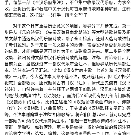
手，编纂一部《全汉乐府集注》，不但集中收录汉代乐府，力求全
收，还将历代各种著述中关于汉代每首乐府诗歌的各种解题、注释
都汇集收录，这样就“一书在手，所需全有”了。
对于这个具有重要历史意义的项目，廖群分了几步完成。第一
步是从《乐府诗集》《先秦汉魏晋南北朝诗》等大型诗歌总集及相
关文献中遴选出汉代乐府诗歌，除了全面检索，还对入选诗歌进行
了考订甄别。对于来自一般文献中的歌诗，需要发现是否配乐歌唱
的信息，才能判断是否可以作为乐府诗歌收录进来。第二步是全面
收集、辑出各种文献中汉代乐府诗歌的解题、注释、评论条目。到
目前为止，虽然还没有一部汉代乐府全注本，但廖群从历代局部注
本、选注本进行了汇总。“比如《汉安世房中歌十七首》和《汉郊祀
歌》十九章，今人选注本大都不选不注，或只选几首，但《汉书·郊
祀志》全部收录，唐代颜师古有《汉书注》，清代王先谦有《汉书
补注》，自然连带着一并注释了这两组乐府歌诗。汉乐府中最难读
的是“鼓吹曲辞”中的《汉铙歌》，而清代至近现代有好几部专门解析
《汉铙歌》的注本，比如庄述祖的《汉短箫铙歌曲句解》、谭献
（仪）的《汉铙歌十八曲集解》、王先谦的《汉铙歌释文笺正》等
等。今注本则偏重于注释“相和歌辞”。将它们汇总起来，就可以完成
一部颇为可观的汉代乐府集注本。”谈起一首乐府歌诗的不同注本，
廖群非常熟稔，如数家珍。第三步是编撰，将纷杂海量的解题注释
评论等文字进行选择、编排，这是颇费思量的一个工作。还有第四