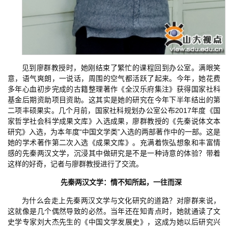
见到廖群教授时，她刚结束了繁忙的课程回到办公室。满眼笑
意，语气爽朗，一说话，周围的空气都活跃了起来。今年，她花费
多年心血初步完成的古籍整理著作《全汉乐府集注》获得国家社科
基金后期资助项目资助。这其实是她的研究在今年下半年结出的第
二项丰硕果实。几个月前，国家社科规划办公室公布2017年度《国
家哲学社会科学成果文库》入选成果，廖群教授的《先秦说体文本
研究》入选，为本年度“中国文学类”入选的两部著作中的一部。这是
她的学术著作第二次入选《成果文库》。充满着恢弘想象和丰富情
感的先秦两汉文学，沉浸其中做研究是不是一种诗意的体验？带着
这样的好奇，记者与廖群教授进行了交流。
先秦两汉文学：情不知所起，一往而深
为什么会走上先秦两汉文学与文化研究的道路？对廖群来说，
这就像是几个偶然导致的必然。当年还在知青点时，她就通读了文
史学专家刘大杰先生的《中国文学发展史》，这成为她以后研究兴