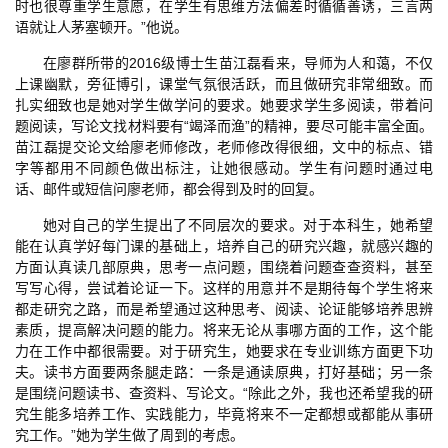
时也很尊重学生意愿，在学生有思维方法偏差时循循善诱，三言两
语就让人茅塞顿开。”他说。
在廖群所带的2016级博士生苗江磊看来，导师为人和蔼，不仅
上课幽默，旁征博引，课堂气氛很活跃，而且做研究非常细致。而
扎实细致也是她对学生做学问的要求。她要求学生多阅读，带着问
题阅读，写论文找材料要有“竭泽而渔”的精神，要尽可能丰富全面。
苗江磊提交论文给廖老师修改，老师修改得很细，文中的标点、错
字等都用不同颜色做出标注，让她很感动。学生有问题时通过电
话、邮件或短信问廖老师，都会得到及时的回复。
她对自己的学生提出了不同层次的要求。对于本科生，她希望
能在认真学好每门课的基础上，培养自己的研究兴趣，就感兴趣的
方面认真读几部原典，思考一点问题，围绕着问题查查资料，甚至
写写心得，尝试着论证一下。这样的用意并不是期待每个学生将来
都走研究之路，而是希望通过这种思考、阅读、论证能够培养思辨
素质，提高解决问题的能力。将来无论从事哪方面的工作，这个能
力在工作中都很需要。对于研究生，她要求在专业训练方面更下功
夫。读书方面要两条腿走路：一条是通读原典，打好基础；另一条
是围绕问题读书、查资料、写论文。“除此之外，我也还希望我的研
究生能多培养工作、实践能力，毕竟将来不一定都想或都能从事研
究工作。”她为学生做了周到的考虑。