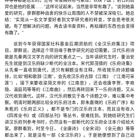
神等等都是他生的。还有“帝俊赐羿彤弓素矰，以扶下国”，射日的后
羿也是他的臣属……“这样论证起来，当然是非常有趣了。”谈到她喜
爱的研究，廖群那种由衷的快乐让周围的人不禁被深深吸引。她总
结：“实现从一名文学爱好者到文学研究者的转变，学会思考很关
键。有了想解决的问题，再去读书查资料，再枯燥的东西也会变得
有趣了。”
谈到今年获得国家社科基金后期资助的《全汉乐府集注》项
目，廖群说，选择这个项目缘于教学研究的迫切需要。汉代乐府诗
歌是先秦两汉文学方向的研究重点之一。当年读研究生时，董治安
先生就提到汉乐府缺少断代的全注本。宋代郭茂倩的《乐府诗集》
从先秦一直收到唐代，还只有解题没有注释。所收按乐府诗题编
排，比如“相和歌辞·江南”，会先收汉乐府古辞《江南》（“江南可采
莲”），接下来要收梁简文帝的《江南思》，还会收唐李贺、李商
隐、温庭筠等等的《江南曲》，然后再转回来下一乐府诗题，又从
汉代收到唐代。这样，汉代乐府散见于各个诗题之中，难以集中考
察。明清时期两部比较全的乐府注本，即朱嘉徵的《乐府广序》和
朱乾的《乐府正义》，都不是专门的汉乐府注本，而且没有收入
《四库全书》或《四部丛刊》等丛书，很难找到。到她给研究生们
讲汉乐府列参考书时，仍然没有一部断代的汉乐府全注本介绍给大
家。廖群看到，时至今日，《全唐诗》《全宋词》《全元曲》等等
都出来了，就是没有一部《全汉乐府》。于是她便想到了自己动