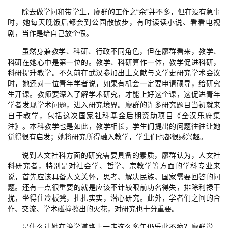
除去做学问和带学生，廖群的工作之“余”并不多，但在没有急事
时，她每天晚饭后都会到公园散散步，有时读读小说、看看电视
剧，当作是给自己放个假。
虽然身兼教学、科研、行政不同角色，但在廖群看来，教学、
科研在她心中是第一位的。教学、科研算作一体，教学促进科研，
科研提升教学。不久前在武汉参加出土文献与文学史研究学术会议
时，她还对一位青年学者说，如果有机会一定要申请硕导，给研究
生开课。教师要深入了解学术研究，才能上好这个课，这促进青年
学者发现学术问题，进入研究境界。廖群的许多研究题目当初就来
自于教学，包括这次国家社科基金后期资助项目《全汉乐府集
注》。本科教学也是如此，教学相长，学生们提出的问题往往让她
觉得很有启发；她将研究所得融入教学，学生们也都很感兴趣。
说到人文社科方面的研究需要具备的素质，廖群认为，人文社
科研究者，特别是对社会学、哲学、宗教学等方面的学科专业来
说，首先应该具备人文关怀，思考、解决民族、国家需要回答的问
题。还有一点很重要的就是应该不计较眼前功名得失，排除利禄干
扰，坐得住冷板凳，扎扎实实，潜心研究。此外，学者们之间的合
作、交流、学术碰撞擦出的火花，对研究也十分重要。
是什么让她在治学道路上一走这么多年仍乐此不疲？廖群说，