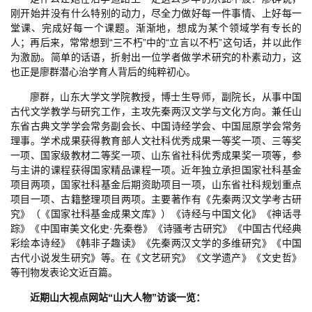
刚开始并没有什么特别的动力，尽全力做好每一件事情、上好每一
堂课、完成好每一个课题。渐渐地，想成为某个领域学有专长的
人；再后来，常常想到“三不朽”中的“立言以不朽”这句话，并以此作
为激励。简单的话语，折射出一位学者做学术研究的朴素动力，这
也正是廖群潜心治学育人背后的纯粹初心。
廖群，山东大学文学院教授，博士生导师，副院长，从事中国
古代文学教学与研究工作，主攻先秦两汉文学与文化方向。兼任山
东省古典文学学会常务副会长、中国诗经学会、中国屈原学会常务
理事。学术成果获得教育部人文社科优秀成果一等奖一项、三等奖
一项、国家级教材二等奖一项、山东省社科优秀成果奖一项等，参
与主讲的课程获得国家精品课程一项。近年独立承担国家社科基金
项目两项，国家社科基金后期资助项目一项，山东省社科规划重点
项目一项、古籍整理项目两项。主要著作有《先秦两汉文学考古研
究》（《国家社科基金成果文库》）《诗经与中国文化》《神话寻
踪》《中国审美文化史·先秦卷》《诗骚考古研究》《中国古代经典
彩绘本诗经》《韩非子趣读》《先秦两汉文学的多维研究》《中国
古代小说发生研究》等。在《文艺研究》《文学遗产》《文史哲》
等刊物发表论文近百篇。
近期山大视点网站“山大人物”访谈一览：