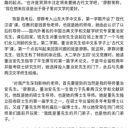
趣的起点。“也许是冥冥中注定将来要搞古代文学吧，”廖群笑称，
“现在想来应该是出于骨子里对文学的爱好。”
恢复高考后，廖群考入山东大学中文系，第一学期开设了“现代
汉语”课，任教的是钱曾怡老师，也就是她的师母，她由此认识了以
后的导师——国内外著名的中国古典文学和文献学研究专家董治安
先生。课后回家，钱先生对董治安先生说起在班上发现了一个与他
们女儿同龄的女生。第二学期，董治安先生给中文系学子上“古代文
学”课，第一个点名叫起来回答问题的就是廖群。就这样，廖群对董
先生、钱先生有了特别的亲近感。大二举办“五四”论文竞赛时，她请
董治安先生指导了平生撰写的第一篇学术论文。于是毕业留校两年
并报考硕士研究生时，她选择投入董治安先生的门下，此后与先秦
两汉文学终生结缘。
“对我产生深刻影响的老师，首先要提到的当然是我的导师董治
安先生。”廖群说。董治安先生一生致力于先秦两汉文学和文献研
究，他既是她的硕士生导师，也是她的博士生导师。她是董先生独
立招收硕士生的第一届学生之一，在硕士毕业留校多年考取博士以
后，又成了董先生所带的最后一届博士生。所以她常常在同门师兄
师弟们面前开玩笑：“我既是董先生的开门弟子，也是他的关门弟
子。”