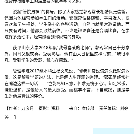
砚常传授给学生的最重要的数学学习之道。
说起“管院男神”的称号，除了大家感觉郭砚常长相酷似张信哲，
还因为他经常参加学生们的活动。郭砚常性格随和、平易近人，很
喜欢和学生相处，学生举办的各种活动，自然也就常常邀请他。而
只要有时间，他都会欣然前往。不论是辩论赛还是合唱比赛，在学
院许多活动中，经常能看到郭砚常的身影。
获评山东大学2018年度“我最喜爱的老师”，郭砚常自己十分意
外，同时又很欢喜。受表彰后，他在山大日记里这样写道：“我很平
凡，受到学生的爱戴，我心存感激。”
管理学院2017级本科生杨文忠说：“郭老师常说该怎么做就怎么
做，这是解数学题的方法，也是解人生迷题的道理。”郭砚常经常挂
在嘴边这样一句话——“岂能尽如人意，但求无愧于心”。知足常乐，
谦逊温和，是他给人的最大感受。而桃李不言，下自成蹊，则是学
生对他最真诚的评价。
【作者：刀彦月 摄影：资料 来自：宣传部 责任编辑：刘婷
婷 】