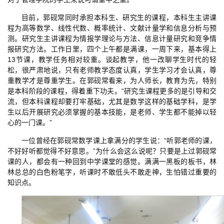
目前，郭砚常同时承担本科生、研究生的课程，本科生主讲课
程为高等数学、线性代数、概率统计、文献计量学和信息分析与预
测。研究生主讲课程为情报学理论与方法、信息计量研究和竞争情
报研究方法。工作日里，四个上午都是满课，一周下来，基本得上
13节课，教学任务相对较重。谈起教学，他一改聊学生时代的轻
松，很严肃地说，只有老师教学态度认真，学生学习才会认真，尊
重教学才是尊重学生。在郭砚常看来，为人师长，教育为先，特别
是本科阶段的课程，得着重下功夫。“研究生课程更多的是引导和交
流，但本科课程却要打牢基础，尤其是数学这样的基础学科，是学
生以后开展研究必须掌握的基本技能，是老师、学生都不能掉以轻
心的一门课。”
一位曾经在郭砚常数学课上拿满分的学生说：“听郭老师的课，
不好好听都觉得不好意思。”为什么会这么说呢？只要是上过郭砚常
课的人，都会有一种回到中学课堂的感觉。满满一黑板的板书，林
林总总的白色粉笔字，听课时不敢低头不敢走神，生怕错过重要的
知识点。