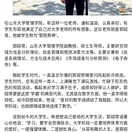
在山东大学管理学院，有这样一位老师，谦和温润、认真亲切，有
学生形容他满足了自己对大学老师的所有想象。这位老师就是郭砚
常，他被学生称为“管院男神”。
郭砚常，山东大学管理学院副教授、硕士生导师。主要研究领
域为信息分析理论、信息管理和预测决策方法等。主要论著有《信
息系统理论，方法与技术应用》《市场调查与分析预测》《电子商
务》等。
聊起学生时代，一直温文尔雅的郭砚常眼里闪烁起些许顽皮。
学生时代，总有这样一类人，上课睡觉下课玩游戏，忙碌于形形色
色的校园活动，看起来对学习满不在乎，成绩却好得让人嫉妒。郭
砚常便是这类“学霸”的典型代表，尤其是在数学方面，他一直学得很
轻松。如今回想起来，他说：“是好的数学成绩给了我鼓励，所以大
学阶段，也就顺理成章地选择了数学。”
谈到如今的大学生，再想想自己曾经的大学生活，郭砚常语重
心长地说：“学习，要学会劳逸结合，大学阶段一定要培养体育方面
的爱好，一是强健体魄，二是放松身心。”从容有趣的人生，是郭砚