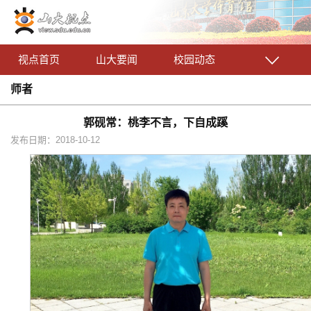
视点首页
山大要闻
校园动态
师者
郭砚常：桃李不言，下自成蹊
发布日期：2018-10-12