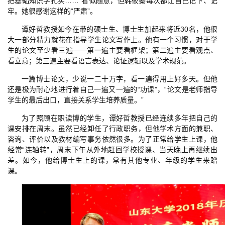
把基础知识学扎实……”看似随意，但韩筱蓁每次都让自己记下、记
牢。她很感谢这样的“严肃”。
谭好哲教授如今在带的硕士生、博士生加起来将近30名，他很
大一部分精力就花在指导学生论文写作上。他有一个习惯，对于学
生的论文至少看三遍——第一遍主要看框架；第二遍主要看观点、
看立意；第三遍主要看语言表达、论证逻辑以及学术规范。
一篇博士论文，少说一二十万字，看一遍得用上好多天。但他
还是极为耐心地进行着自己一遍又一遍的“功课”，“论文是老师指导
学生的最后出口，直接关系学生培养质量。”
为了照顾在职读博的学生，谭好哲教授已经连续多年把自己的
课安排在周末。虽然已经卸任了行政职务，但他学术方面的兼职、
咨询、评价以及教材编写事务依然很多。为了正常给学生上课，他
经常“连轴转”，周末下午从外地赶回学校授课、当天晚上再继续出
差。如今，他给博士生上的课，常有其他专业、年级的学生来蹭
课。