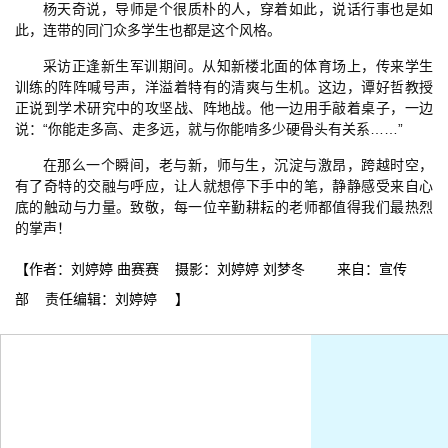
杨天奇说，导师是个很质朴的人，穿着如此，说话行事也是如
此，连带的同门众多学生也都是这个风格。
采访正逢新生军训期间。从知新楼北面的体育场上，传来学生
训练的阵阵喊号声，洋溢着特有的清爽与生机。这边，谭好哲教授
正说到学术研究中的攻坚战、阵地战。他一边用手敲着桌子，一边
说：“你能走多高、走多远，就与你能啃多少硬骨头有关系……”
在那么一个瞬间，老与新，师与生，沉淀与激昂，跨越时空，
有了奇特的交融与呼应，让人就想停下手中的笔，静静感受来自心
底的触动与力量。致敬，每一位辛勤耕耘的老师都值得我们最热烈
的掌声！
【作者：刘婷婷 曲赛赛 摄影：刘婷婷 刘梦冬 来自：宣传
部 责任编辑：刘婷婷 】