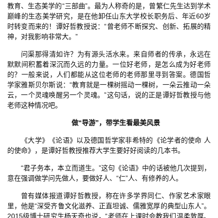
教育、生态美学的“三部曲”。最为人称奇的是，曾繁仁先生达到学术
巅峰的生态美学研究，是在他卸任山东大学校长职务后、年近60岁
时转变而来的！谭好哲教授说：“曾老师不断探究、创新、拓展的精
神，对我影响非常大。”
问渠那得清如许？为有源头活水来。来自师者的传承，永远在
默默间积蓄着深沉而久远的力量。一位好老师，是怎么成为好老师
的？一般来说，人们都能从这位老师的老师那里寻到答案。德国哲
学家雅斯贝尔斯说：“教育就是一棵树摇动一棵树，一朵云推动一朵
云，一个灵魂唤醒另一个灵魂。”这句话，说的正是谭好哲教授与他
老师这种情况吧。
做“导游”，带学生看最美风景
《大学》《论语》以及德国哲学家非希特的《论学者的使命 人
的使命》，是谭好哲教授推荐大学生要好好阅读的几本书。
“君子务本，本立而道生。”这句《论语》中的话被他几次提到，
意在强调做学问先做人，要做好人、“仁”人、有修养的人。
曾有媒体报道谭好哲教授，称在许多学界同仁、作家艺术家眼
里，他是“深受齐鲁文化滋养、正直坦诚、儒雅宽厚的典型山东人”。
2015级博士研究生杨天奇也说，“老师在上课时会教我们温柔敦厚、