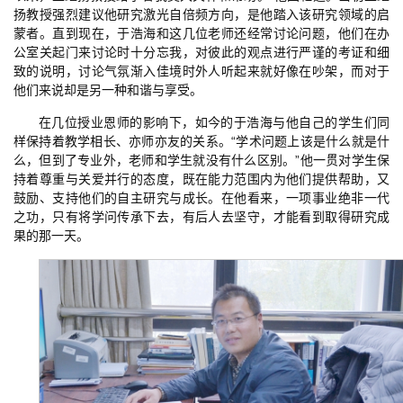
扬教授强烈建议他研究激光自倍频方向，是他踏入该研究领域的启
蒙者。直到现在，于浩海和这几位老师还经常讨论问题，他们在办
公室关起门来讨论时十分忘我，对彼此的观点进行严谨的考证和细
致的说明，讨论气氛渐入佳境时外人听起来就好像在吵架，而对于
他们来说却是另一种和谐与享受。
在几位授业恩师的影响下，如今的于浩海与他自己的学生们同
样保持着教学相长、亦师亦友的关系。“学术问题上该是什么就是什
么，但到了专业外，老师和学生就没有什么区别。”他一贯对学生保
持着尊重与关爱并行的态度，既在能力范围内为他们提供帮助，又
鼓励、支持他们的自主研究与成长。在他看来，一项事业绝非一代
之功，只有将学问传承下去，有后人去坚守，才能看到取得研究成
果的那一天。