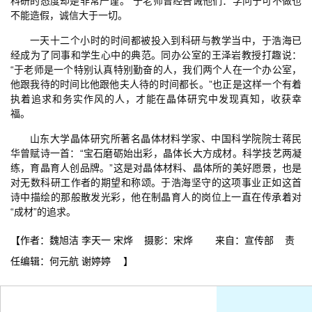
科研的态度却是非常严谨。”于老师曾经告诫他们：学问宁可不做也
不能造假，诚信大于一切。
一天十二个小时的时间都被投入到科研与教学当中，于浩海已
经成为了同事和学生心中的典范。同办公室的王泽岩教授打趣说：
“于老师是一个特别认真特别勤奋的人，我们两个人在一个办公室，
他跟我待的时间比他跟他夫人待的时间都长。”也正是这样一个有着
执着追求和务实作风的人，才能在晶体研究中发现真知，收获幸
福。
山东大学晶体研究所著名晶体材料学家、中国科学院院士蒋民
华曾赋诗一首：“宝石磨砺始出彩，晶体长大方成材。科学技艺两凝
练，育晶育人创品牌。”这是对晶体材料、晶体所的美好愿景，也是
对无数科研工作者的期望和称颂。于浩海坚守的这项事业正如这首
诗中描绘的那般散发光彩，他在制晶育人的岗位上一直在传承着对
“成材”的追求。
【作者：魏旭洁 李天一 宋烨 摄影：宋烨 来自：宣传部 责
任编辑：何元航 谢婷婷 】