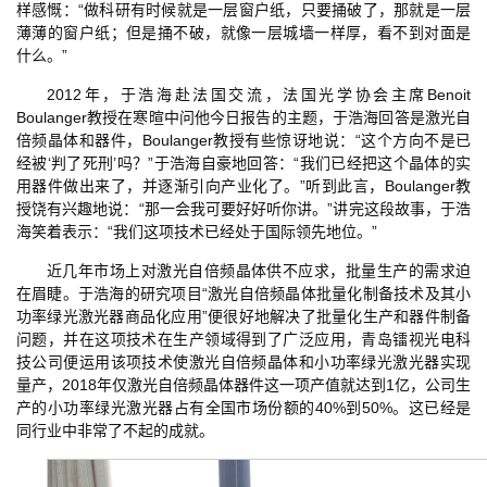
样感慨：“做科研有时候就是一层窗户纸，只要捅破了，那就是一层
薄薄的窗户纸；但是捅不破，就像一层城墙一样厚，看不到对面是
什么。”
2012年，于浩海赴法国交流，法国光学协会主席Benoit
Boulanger教授在寒暄中问他今日报告的主题，于浩海回答是激光自
倍频晶体和器件，Boulanger教授有些惊讶地说：“这个方向不是已
经被‘判了死刑’吗？”于浩海自豪地回答：“我们已经把这个晶体的实
用器件做出来了，并逐渐引向产业化了。”听到此言，Boulanger教
授饶有兴趣地说：“那一会我可要好好听你讲。”讲完这段故事，于浩
海笑着表示：“我们这项技术已经处于国际领先地位。”
近几年市场上对激光自倍频晶体供不应求，批量生产的需求迫
在眉睫。于浩海的研究项目“激光自倍频晶体批量化制备技术及其小
功率绿光激光器商品化应用”便很好地解决了批量化生产和器件制备
问题，并在这项技术在生产领域得到了广泛应用，青岛镭视光电科
技公司便运用该项技术使激光自倍频晶体和小功率绿光激光器实现
量产，2018年仅激光自倍频晶体器件这一项产值就达到1亿，公司生
产的小功率绿光激光器占有全国市场份额的40%到50%。这已经是
同行业中非常了不起的成就。