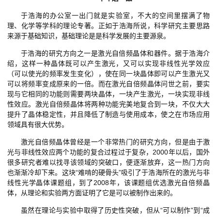
于浩海的办公室一出门就是实验室，不大的空间里摆满了物
理、化学等学科的理论专著。正如于浩海所说，科学研究主要思路
来源于基础知识，基础理论是是科学发展的主要源泉。
于浩海的研究方向之一是激光自倍频晶体和器件。据于浩海介
绍，这样一种晶体既可以产生激光，又可以实现非线性光学效应
（可以使光的频率发生变化），使在同一块晶体即可以产生激光又
可以将频率变成原来的一倍。而在激光自倍频晶体问世之前，要实
现与它相同的功能则需要两块晶体，一块产生激光，一块实现非线
性效应。激光自倍频晶体将两种功能完美地复合到一块，不仅大大
提升了晶体稳定性，并且降低了制造与使用成本，使之在市场应用
领域具有很大优势。
激光自倍频晶体曾经是一个非常热门的研究方向，但是由于激
光与非线性效应两个功能的复合过程过于复杂，2000年以后，国外
很多研究者难以找寻该领域的突破口，便逐渐放弃，这一热门方向
也渐渐冷却下来。这块“难啃的硬骨头”吸引了于浩海所在的激光与非
线性光学晶体课题组，到了2008年，该课题组优选激光自倍频晶
体，从理论和实验两方面证明了它是可以被制作出来的。
虽然在理论与实验中取得了历史性突破，但从“可以制作”到“成