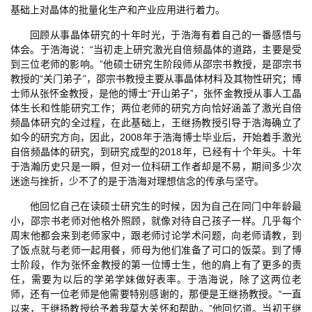
基础上对晶体的批量化生产和产业应用进行着力。
回顾从事晶体研究的十年时光，于浩海有着自己的一番感悟与
体会。于浩海说：“当初走上研究激光自倍频晶体的道路，主要是受
到三位老师的影响。”他硕士研究生阶段师从邵宗书教授，是邵宗书
教授的“关门弟子”，邵宗书教授主要从事晶体材料及其物性研究；博
士师从张怀金教授，是他的博士“开山弟子”，张怀金教授从事人工晶
体生长和性能研究工作；两位老师的研究方向恰好涵盖了激光自倍
频晶体研究的全过程，在此基础上，王继扬教授引导于浩海确立了
如今的研究方向，因此，2008年于浩海博士毕业后，开始着手激光
自倍频晶体的研究，到研究成型的2018年，已经有十个年头。十年
于浩瀚历史只是一瞬，但对一位科研工作者却是不易，期间多少次
迷途与挫折，少不了的是于浩海对理想信念的传承与坚守。
他回忆自己在读硕士研究生的时候，因为自己在同门中年龄最
小，邵宗书老师对他格外照顾，就像对待自己孩子一样。几乎每个
周末他都会来到老师家中，跟老师讨论学术问题，向老师请教，到
了饭点就与老师一起用餐，师母为他们准备了可口的饭菜。到了博
士阶段，作为张怀金教授的第一位博士生，他的肩上有了更多的责
任，需要为以后的学弟学妹做好表率。于浩海说，除了这两位老
师，还有一位老师是他需要特别感谢的，那便是王继扬教授。“一直
以来，王继扬教授给予着我莫大关怀和帮助。”他回忆道。当初王继