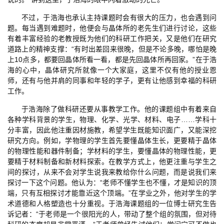
不过，于浩海也承认主持课题时会有很大的压力，也会遇到问
题。每当遇到难题时，他便会与晶体所的老先生们进行讨论，这些
有着丰富经验的老教授既为他们的科研工作把关，又是他们在研究
道路上的精神支撑：“有时出差回来很晚，但是不论多晚，哪怕是晚
上10点多，都要回晶体所看一看，都是先回晶体所再回家。”在于浩
海的心中，晶体研究所就像一个大家庭，这里不仅有他的授业恩
师，还有与他并肩的同事和年轻的学子，更有让他感到幸福的科研
工作。
于浩海除了做科研还要从事教学工作。他的课题组中有着来自
各种学科背景的学生，物理、化学、光学、材料、电子……学科十
分丰富，因此他注重因材施教，希望学生既能知识面广，又能深挖
研究方向。例如，学物理的学生首先要懂晶体生长，更要精于晶体
的物理性能和器件制备；学材料的学生，要懂晶体的物理性能，更
要精于材料制备和新材料探索。在教学方式上，他更注重与学生之
间的探讨，从来不会对学生说我来教给你什么问题，而是说我们来
探讨一下这个问题。他认为：“老师不懂学生也不懂，才是知识的顶
端，只有互相探讨才能靠近这个顶端。”在学业之外，他对学生的学
术道德和人格塑造也十分重视。于浩海课题组的一位博士研究生告
诉记者：“于老师是一个很阳光的人，带动了整个组的氛围，但对待