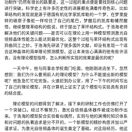
功制作”仍然有很长的路要走，这一过程的重点便是要找到核心问题
进行突破。科学史上有许多历史性的进展都充满着传奇色彩，比如
苯结构的发现就是源于德国有机化学家凯库勒的一个梦，在梦里旋
转的碳原子像蛇一样咬住了自己的尾巴，梦醒后的凯库勒幡然醒
悟，继续整理苯结构的假说，终于提出了苯环结构式。于浩海老师
解决他们的关键问题——是否可以在理论上用一种模型预测激光自
倍频晶体性能怎么能达到最优化，这整个过程与苯环结构式出现有
异曲同工之妙。于浩海先研读了很多国外文献，却没有发现一个适
合这种晶体的简单理论预测模型，这让本来信心满满的他有些许沮
丧，没有理论模型指导，怎么判断所实现的效果是最优的呢？
一天中午，他与同事去学校南门吃面，他刚刚进店坐下，忽然
想到：我们为什么要用前人的理论模型？为什么不能提出新的模型
呢？他急急忙忙吃完饭，火速赶到办公室，用了一下午的时间写出
了自己的理论模型，并在计算机上证实了这个模型与实验具有良好
的结合度。
理论模型的问题得到了解决，接下来的研制工作也仿佛打开了
一个突破口。经过不懈努力，激光自倍频晶体器件被成功制作出
来。于浩海的模型契合实验看似偶然，实则与他的渊博的知识体系
和对问题的执著追求是分不开的，一个新模型的精妙构思并加以严
谨求证，为激光自倍频晶体的诞生奠定了基础。对这段经历，他这