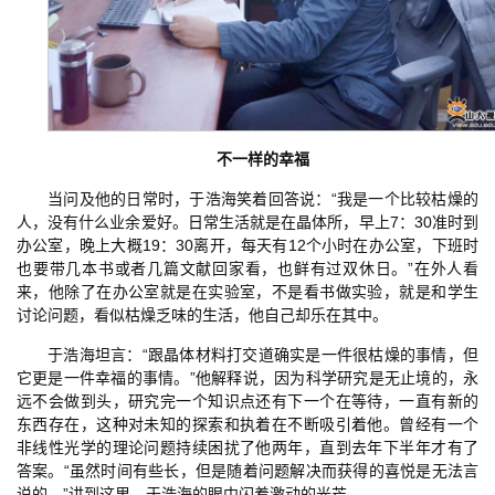
不一样的幸福
当问及他的日常时，于浩海笑着回答说：“我是一个比较枯燥的
人，没有什么业余爱好。日常生活就是在晶体所，早上7：30准时到
办公室，晚上大概19：30离开，每天有12个小时在办公室，下班时
也要带几本书或者几篇文献回家看，也鲜有过双休日。”在外人看
来，他除了在办公室就是在实验室，不是看书做实验，就是和学生
讨论问题，看似枯燥乏味的生活，他自己却乐在其中。
于浩海坦言：“跟晶体材料打交道确实是一件很枯燥的事情，但
它更是一件幸福的事情。”他解释说，因为科学研究是无止境的，永
远不会做到头，研究完一个知识点还有下一个在等待，一直有新的
东西存在，这种对未知的探索和执着在不断吸引着他。曾经有一个
非线性光学的理论问题持续困扰了他两年，直到去年下半年才有了
答案。“虽然时间有些长，但是随着问题解决而获得的喜悦是无法言
说的。”讲到这里，于浩海的眼中闪着激动的光芒。