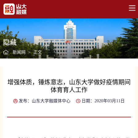
隐藏
新闻网
>
正文
增强体质，锤炼意志，山东大学做好疫情期间
体育育人工作
发布：山东大学融媒体中心
日期：2020年03月11日