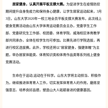
居家健身，认真开展平板支撑大赛。
为促进学生在疫情防控
期间提升自身免疫力和保持身心健康，让学生居家运动起来，3月
3日，山东大学2020年一校三地全员平板支撑大赛发布，此次线上
健身竞赛活动由山东大学体育运动委员会主办，党委学生工作
部、党委研究生工作部、校团委、体育学院、威海校区体育教学
部共同承办，全体在校学生均可参加。比赛先进行学院选拔，再
进行校区选拔赛。此外，学校还将以“居家健身，强健体魄”为主
题，举办居家体能类、体育知识类和体育作品类等系列线上健身
竞赛活动。
生命在于运动,运动在于科学。山东大学将主动担当、积极作
为，继续推进体育育人工作，切实发挥体育育人的作用，磨炼坚
强意志、培养良好品德，塑造山大人砥砺奋进的健康基因。