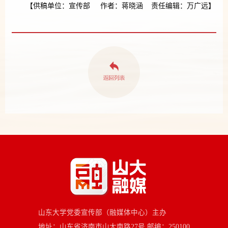
【供稿单位：宣传部 作者：蒋晓涵 责任编辑：万广远】
山东大学党委宣传部（融媒体中心）主办
地址：山东省济南市山大南路27号 邮编：250100