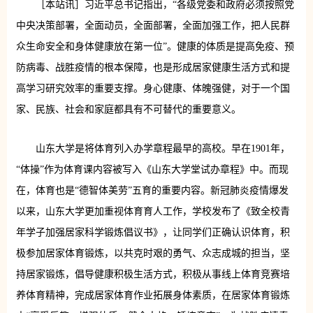
［本站讯］习近平总书记指出，“各级党委和政府必须按照党
中央决策部署，全面动员，全面部署，全面加强工作，把人民群
众生命安全和身体健康放在第一位”。健康的体质是提高免疫、预
防病毒、战胜疫情的根本保障，也是形成居家健康生活方式和提
高学习研究效率的重要支撑。身心健康、体魄强健，对于一个国
家、民族、社会和家庭都具有不可替代的重要意义。
山东大学是将体育列入办学章程最早的高校。早在1901年，
“体操”作为体育课内容被写入《山东大学堂试办章程》中。而现
在，体育也是“德智体美劳”五育的重要内容。新冠肺炎疫情爆发
以来，山东大学更加重视体育育人工作，学校发布了《致全校青
年学子加强居家科学锻炼倡议书》，让同学们正确认识体育，积
极参加居家体育锻炼，以共克时艰的勇气、众志成城的担当，坚
持居家锻炼，倡导健康积极生活方式，积极从事线上体育竞赛培
养体育精神，完成居家体育作业拓展身体素质，在居家体育锻炼